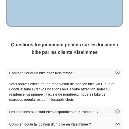
Questions fréquemment posées sur les locations
bike par les clients Kissimmee
Winter Park
Mount Dora
Winter Ga
(292 Livraisons )
(31 Livraisons )
(775 Livraiso
Comment louer un bike chez Kissimmee ?
Voir tous les hôtels du quartier
Vous pouvez effectuer une réservation de location bike via Cloud of
Goods et faire livrer vos locations bike à votre attraction, hôtel ou
résidence Kissimmee . Il existe de nombreux modèles bike de
marques populaires parmi lesquels choisir.
Les locations bike sont-elles disponibles en Kissimmee ?
Bike locations disponibles en Kissimmee . Il existe de nombreux
Combien coûte la location d'un bike en Kissimmee ?
modèles de location bike parmi lesquels choisir. Sélectionnez le