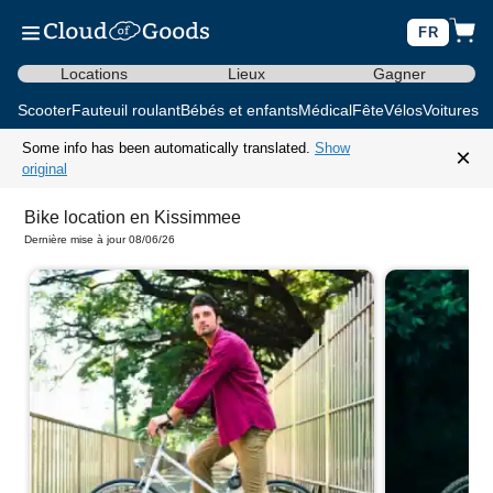
FR
Locations
Lieux
Gagner
Scooter
Fauteuil roulant
Bébés et enfants
Médical
Fête
Vélos
Voitures d
Some info has been automatically translated.
Show
×
original
Bike location en Kissimmee
Dernière mise à jour 08/06/26