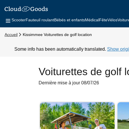
Scooter
Fauteuil roulant
Bébés et enfants
Médical
Fête
Vélos
Voitur
Accueil
Kissimmee Voiturettes de golf location
Some info has been automatically translated.
Show origi
Voiturettes de golf
Dernière mise à jour 08/07/26