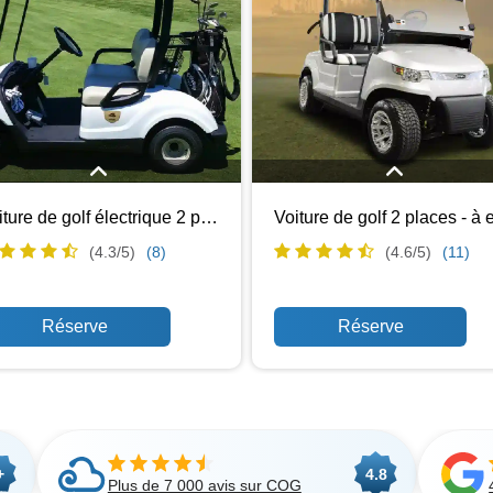
Profitez d'une conduite fluide et
Notre voiturette de golf à essenc
Voiture de golf électrique 2 places
lencieuse avec la voiturette de golf
places de Cloud of Goods offre 
ctrique 2 places de Cloud of Goods.
performances fiables et puissant
(4.3/
5
)
(8)
(4.6/
5
)
(11)
éale pour les couples ou les duos,
idéale pour ceux qui préfèrent un
te voiturette écologique est parfaite
plus de puissance et d'autonomie.
 se déplacer sur les terrains de golf,
vous naviguiez sur un terrain de go
ns les complexes hôteliers ou lors
exploriez des lieux en plein air 
énements locaux à Kissimmee sans
Kissimmee , cette voiturette assur
issions. Sa taille compacte et sa
conduite robuste et fluide.
aniabilité facile en font un choix
tique pour ceux qui recherchent un
transport efficace et vert.
+
4.8
Plus de 7 000 avis sur COG