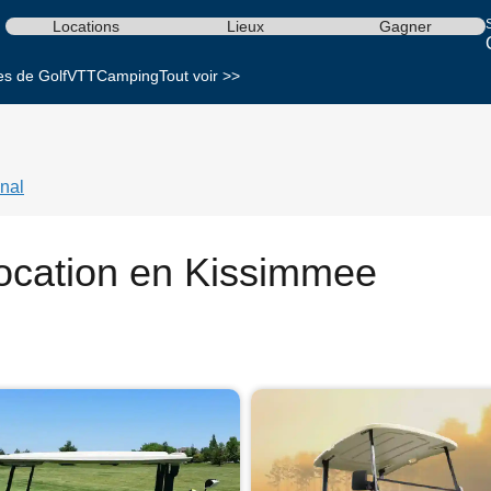
S
Locations
Lieux
Gagner
es de Golf
VTT
Camping
Tout voir >>
nal
 location en Kissimmee