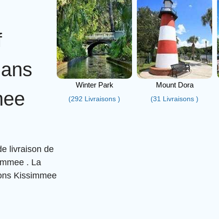
f
dans
Winter Park
Mount Dora
mee
(292 Livraisons )
(31 Livraisons )
e livraison de
simmee . La
ions Kissimmee