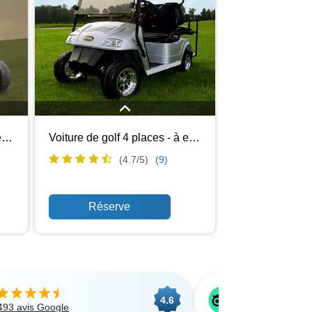
e 2
Parfaite pour les familles ou les groupes
Voiture de golf 2 places - à essence
Voiture de golf 4 places - à essence
des
ayant besoin de puissance et
es,
d'autonomie supplémentaires, la
(4.7/
5
)
(9)
 peu
voiturette de golf à essence 4 places de
 Que
Cloud of Goods offre des performances
lf ou
robustes et une assise ample. Cette
à
voiturette est idéale pour explorer les
e une
terrains de golf, les complexes hôteliers
et les événements autour de Kissimmee
. Profitez de la combinaison de
puissance et de confort, garantissant
une conduite fiable et agréable pour
tous.
4.6
493 avis Google
Choix des voya