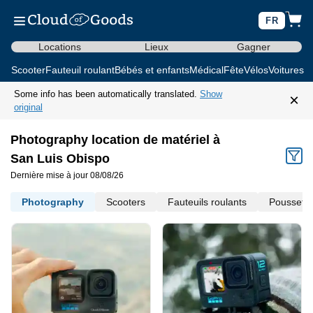
FR
Locations
Lieux
Gagner
Scooter
Fauteuil roulant
Bébés et enfants
Médical
Fête
Vélos
Voitures d
Some info has been automatically translated.
Show
×
original
Photography location de matériel à
San Luis Obispo
Dernière mise à jour 08/08/26
Photography
Scooters
Fauteuils roulants
Poussette