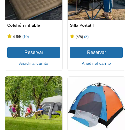
Colchón inflable
Silla Portátil
4.9
/5
(10)
(5
/5
)
(8)
Añadir al carrito
Añadir al carrito