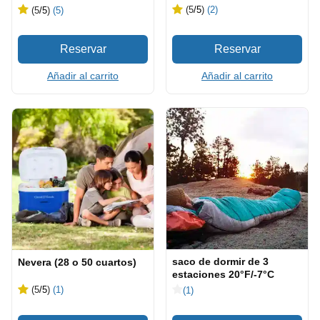
(5
/5
)
(2)
(5
/5
)
(5)
Añadir al carrito
Añadir al carrito
saco de dormir de 3
Nevera (28 o 50 cuartos)
estaciones 20°F/-7°C
(5
/5
)
(1)
(1)