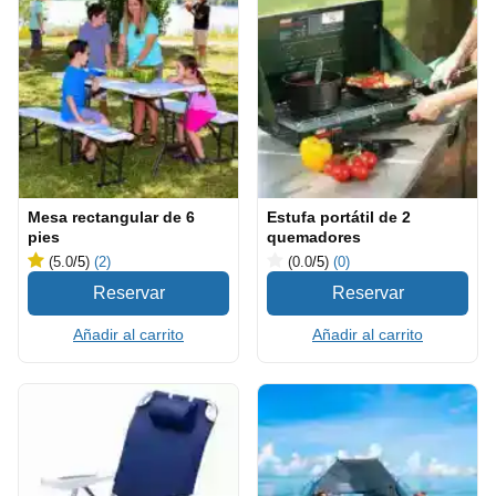
Mesa rectangular de 6
Estufa portátil de 2
pies
quemadores
(5.0
/5
)
(2)
(0.0
/5
)
(0)
Añadir al carrito
Añadir al carrito