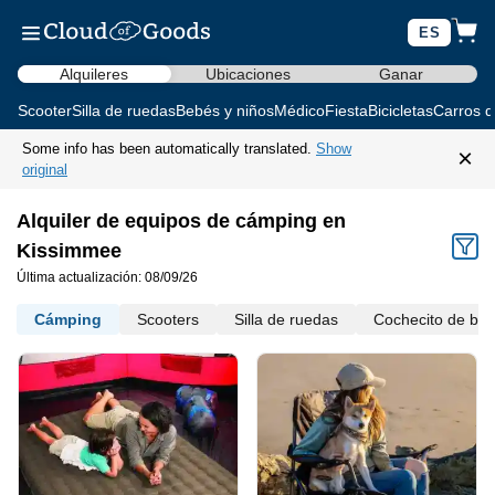
ES
Alquileres
Ubicaciones
Ganar
Scooter
Silla de ruedas
Bebés y niños
Médico
Fiesta
Bicicletas
Carros d
Some info has been automatically translated.
Show
×
original
Alquiler de equipos de cámping en
Kissimmee
Última actualización: 08/09/26
Cámping
Scooters
Silla de ruedas
Cochecito de be