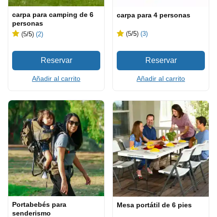
carpa para camping de 6
carpa para 4 personas
personas
(5
/5
)
(3)
(5
/5
)
(2)
Añadir al carrito
Añadir al carrito
Portabebés para
Mesa portátil de 6 pies
senderismo