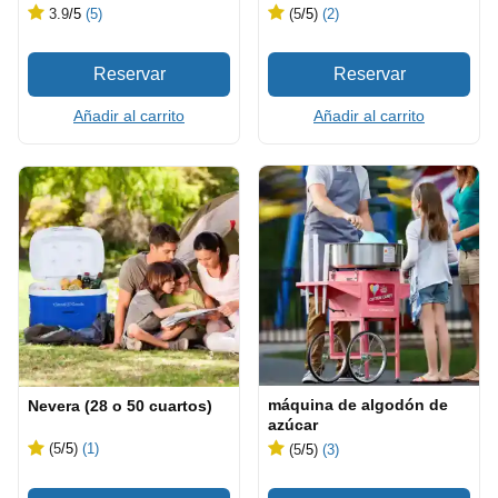
3.9
/5
(5)
(5
/5
)
(2)
Añadir al carrito
Añadir al carrito
máquina de algodón de
Nevera (28 o 50 cuartos)
azúcar
(5
/5
)
(1)
(5
/5
)
(3)