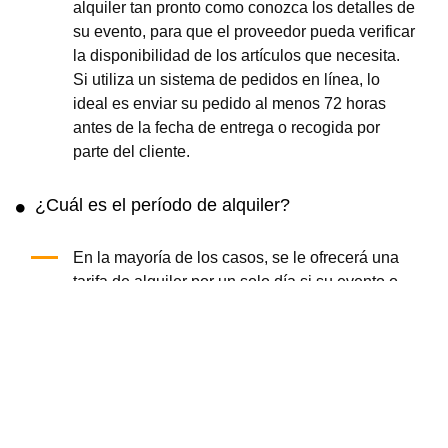
alquiler tan pronto como conozca los detalles de
su evento, para que el proveedor pueda verificar
la disponibilidad de los artículos que necesita.
Si utiliza un sistema de pedidos en línea, lo
ideal es enviar su pedido al menos 72 horas
antes de la fecha de entrega o recogida por
parte del cliente.
¿Cuál es el período de alquiler?
En la mayoría de los casos, se le ofrecerá una
tarifa de alquiler por un solo día si su evento o
uso es de un solo día. Si necesita usar alguno
de los equipos por un período más largo, el
arrendatario puede modificar la tarifa para
ajustarla al tiempo requerido.
¿Quién me preparará los artículos?