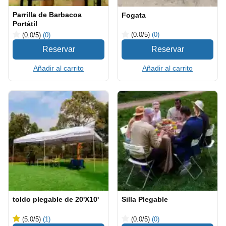
Parrilla de Barbacoa
Fogata
Portátil
(0.0
/5
)
(0)
(0.0
/5
)
(0)
Añadir al carrito
Añadir al carrito
toldo plegable de 20'X10'
Silla Plegable
(5.0
/5
)
(1)
(0.0
/5
)
(0)