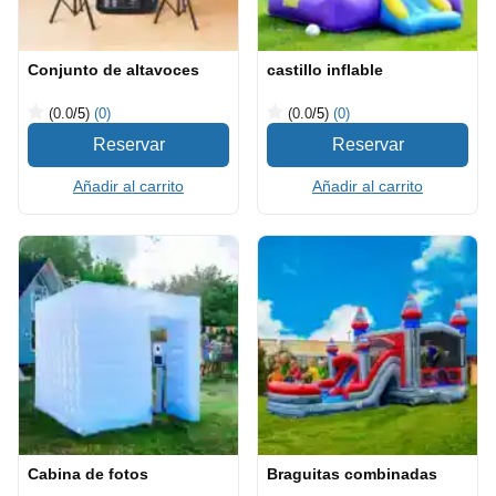
Conjunto de altavoces
castillo inflable
(0.0
/5
)
(0)
(0.0
/5
)
(0)
Añadir al carrito
Añadir al carrito
Cabina de fotos
Braguitas combinadas