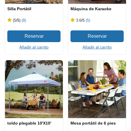
Silla Portátil
Máquina de Karaoke
(5
/5
)
(8)
3.6
/5
(5)
Añadir al carrito
Añadir al carrito
toldo plegable 10'X10'
Mesa portátil de 6 pies