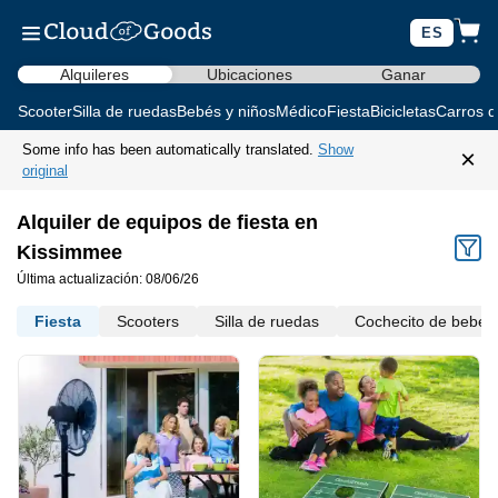
ES
Alquileres
Ubicaciones
Ganar
Scooter
Silla de ruedas
Bebés y niños
Médico
Fiesta
Bicicletas
Carros d
Some info has been automatically translated.
Show
×
original
Alquiler de equipos de fiesta en
Kissimmee
Última actualización: 08/06/26
Fiesta
Scooters
Silla de ruedas
Cochecito de bebé