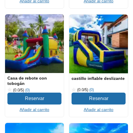
Añadir al carrito
Añadir al carrito
Casa de rebote con
castillo inflable deslizante
tobogán
(0.0
/5
)
(0)
(0.0
/5
)
(0)
Añadir al carrito
Añadir al carrito