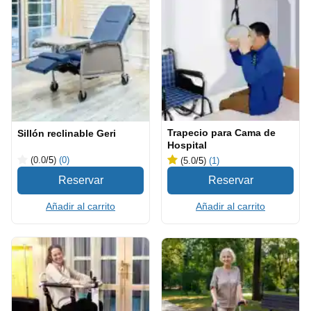
Trapecio para Cama de
Sillón reclinable Geri
Hospital
(0.0
/5
)
(0)
(5.0
/5
)
(1)
Añadir al carrito
Añadir al carrito