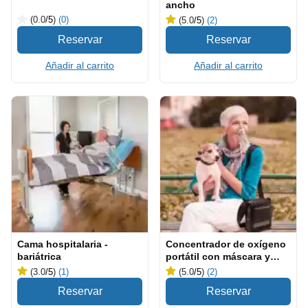
ancho
(0.0
/5
)
(0)
(5.0
/5
)
(2)
Añadir al carrito
Añadir al carrito
Cama hospitalaria -
Concentrador de oxígeno
bariátrica
portátil con máscara y
cánula
(3.0
/5
)
(1)
(5.0
/5
)
(2)