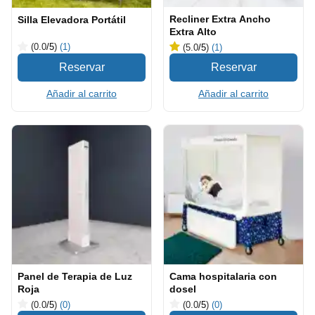
Recliner Extra Ancho
Silla Elevadora Portátil
Extra Alto
(0.0
/5
)
(1)
(5.0
/5
)
(1)
Añadir al carrito
Añadir al carrito
Panel de Terapia de Luz
Cama hospitalaria con
Roja
dosel
(0.0
/5
)
(0)
(0.0
/5
)
(0)