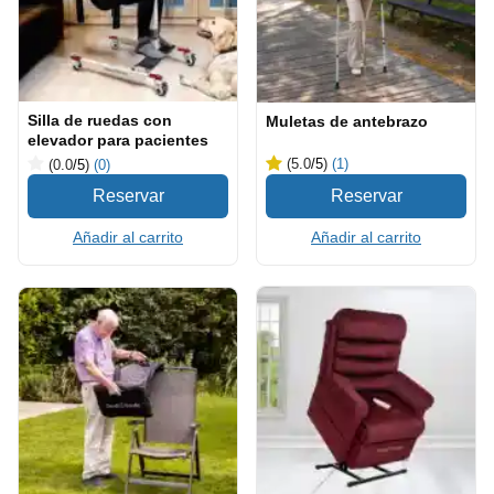
Silla de ruedas con
Muletas de antebrazo
elevador para pacientes
(5.0
/5
)
(1)
(0.0
/5
)
(0)
Añadir al carrito
Añadir al carrito