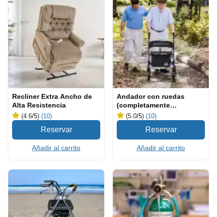
Recliner Extra Ancho de
Andador con ruedas
Alta Resistencia
(completamente
equipado)
(4.6
/5
)
(10)
(5.0
/5
)
(10)
Añadir al carrito
Añadir al carrito