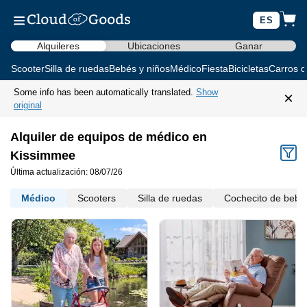
ES
Alquileres
Ubicaciones
Ganar
Scooter
Silla de ruedas
Bebés y niños
Médico
Fiesta
Bicicletas
Carros d
Some info has been automatically translated.
Show
×
original
Alquiler de equipos de médico en
Kissimmee
Última actualización: 08/07/26
Médico
Scooters
Silla de ruedas
Cochecito de bebé