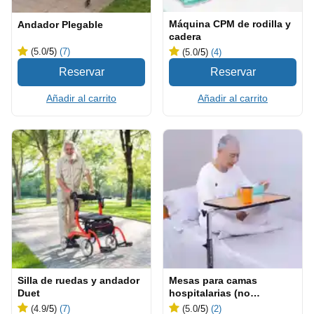
Máquina CPM de rodilla y
Andador Plegable
cadera
(5.0
/5
)
(7)
(5.0
/5
)
(4)
Añadir al carrito
Añadir al carrito
Silla de ruedas y andador
Mesas para camas
Duet
hospitalarias (no
inclinables)
(4.9
/5
)
(7)
(5.0
/5
)
(2)