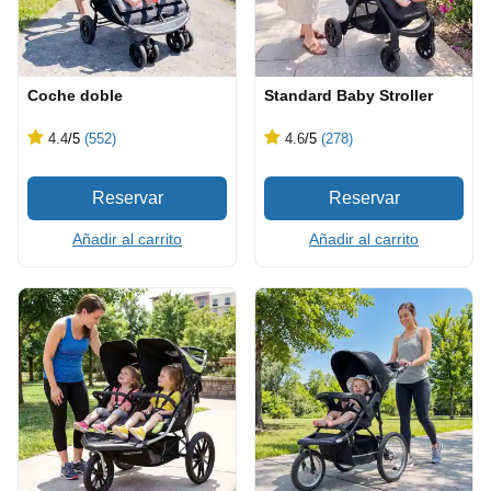
Coche doble
Standard Baby Stroller
4.4
/5
(552)
4.6
/5
(278)
Añadir al carrito
Añadir al carrito