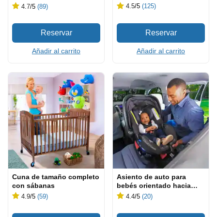
4.5
/5
(125)
4.7
/5
(89)
Añadir al carrito
Añadir al carrito
Cuna de tamaño completo
Asiento de auto para
con sábanas
bebés orientado hacia
atrás
4.9
/5
(59)
4.4
/5
(20)