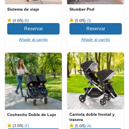
Sistema de viaje
Slumber Pod
(4.0
/5
)
(6)
(5.0
/5
)
(3)
Añadir al carrito
Añadir al carrito
Carriola doble frontal y
Cochecito Doble de Lujo
trasera
(3.0
/5
)
(1)
(5.0
/5
)
(4)