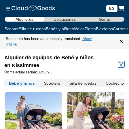
ES
Alquileres
Ubicaciones
Ganar
Scooter
Silla de ruedas
Bebés y niños
Médico
Fiesta
Bicicletas
Carros d
Some info has been automatically translated.
Show
×
original
Alquiler de equipos de Bebé y niños
en Kissimmee
Última actualización: 08/08/26
Bebé y niños
Scooters
Silla de ruedas
Cochecito d