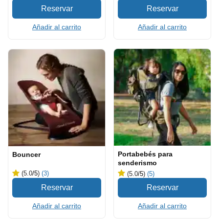
Añadir al carrito
Añadir al carrito
Portabebés para
Bouncer
senderismo
(5.0
/5
)
(3)
(5.0
/5
)
(5)
Añadir al carrito
Añadir al carrito