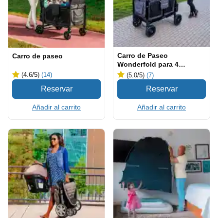
Carro de Paseo
Carro de paseo
Wonderfold para 4
Personas
(4.6
/5
)
(14)
(5.0
/5
)
(7)
Añadir al carrito
Añadir al carrito