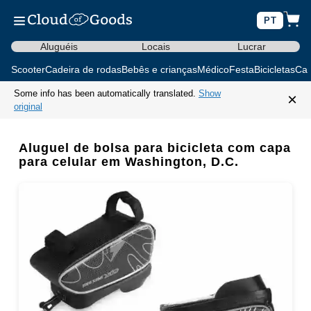
PT
Aluguéis
Locais
Lucrar
Scooter
Cadeira de rodas
Bebês e crianças
Médico
Festa
Bicicletas
Car
Some info has been automatically translated.
Show
×
original
Aluguel de bolsa para bicicleta com capa
para celular em Washington, D.C.