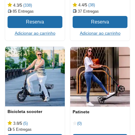
4.4
/5
(38)
4.3
/5
(338)
37
Entregas
85
Entregas
Adicionar ao carrinho
Adicionar ao carrinho
Bicicleta scooter
Patinete
3.8
/5
(5)
(0)
5
Entregas