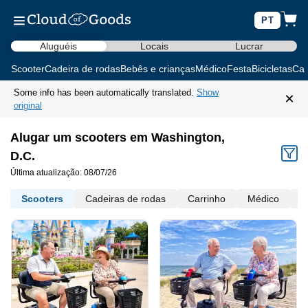
PT
Aluguéis
Locais
Lucrar
Scooter
Cadeira de rodas
Bebês e crianças
Médico
Festa
Bicicletas
Car
Some info has been automatically translated.
Show
×
original
Alugar um scooters em Washington,
D.C.
Última atualização: 08/07/26
Scooters
Cadeiras de rodas
Carrinho
Médico
M