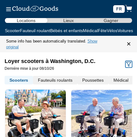
FR
Locations
Lieux
Gagner
Scooter
Fauteuil roulant
Bébés et enfants
Médical
Fête
Vélos
Voitures d
Some info has been automatically translated.
Show
×
original
Loyer scooters à Washington, D.C.
Dernière mise à jour 08/10/26
Scooters
Fauteuils roulants
Poussettes
Médical