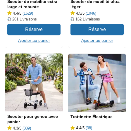
Scooter de mobilité extra
Scooter de mobilité ultra
large et robuste
léger
4.4
/5
(1629)
4.5
/5
(1046)
261
Livraisons
162
Livraisons
Ajouter au panier
Ajouter au panier
Scooter pour genou avec
Trottinette Électrique
panier
4.4
/5
(38)
4.3
/5
(339)