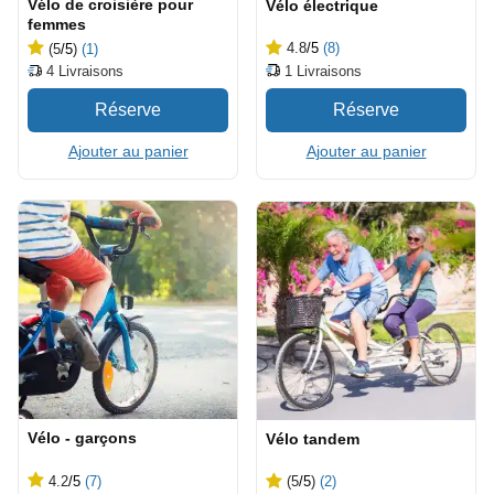
Vélo de croisière pour
Vélo électrique
femmes
4.8
/5
(8)
(5
/5
)
(1)
1
Livraisons
4
Livraisons
Ajouter au panier
Ajouter au panier
Vélo - garçons
Vélo tandem
4.2
/5
(7)
(5
/5
)
(2)