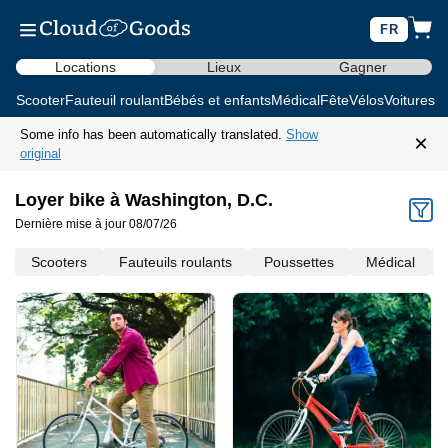
FR
Locations
Lieux
Gagner
Scooter
Fauteuil roulant
Bébés et enfants
Médical
Fête
Vélos
Voitures d
Some info has been automatically translated.
Show
×
original
Loyer bike à Washington, D.C.
Dernière mise à jour 08/07/26
Scooters
Fauteuils roulants
Poussettes
Médical