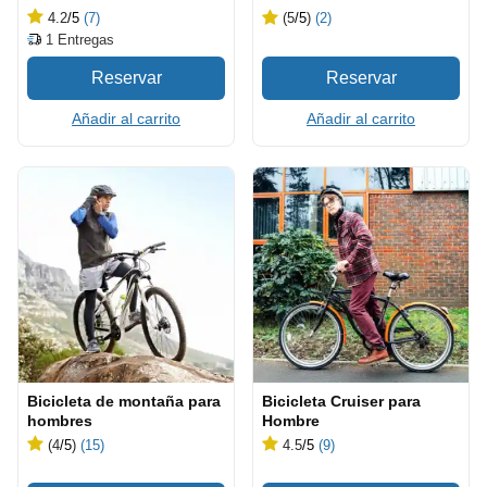
4.2
/5
(7)
(5
/5
)
(2)
1
Entregas
Añadir al carrito
Añadir al carrito
Bicicleta de montaña para
Bicicleta Cruiser para
hombres
Hombre
(4
/5
)
(15)
4.5
/5
(9)