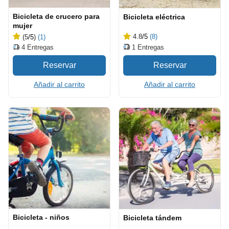
Bicicleta de crucero para
Bicicleta eléctrica
mujer
4.8
/5
(8)
(5
/5
)
(1)
1
Entregas
4
Entregas
Añadir al carrito
Añadir al carrito
Bicicleta - niños
Bicicleta tándem