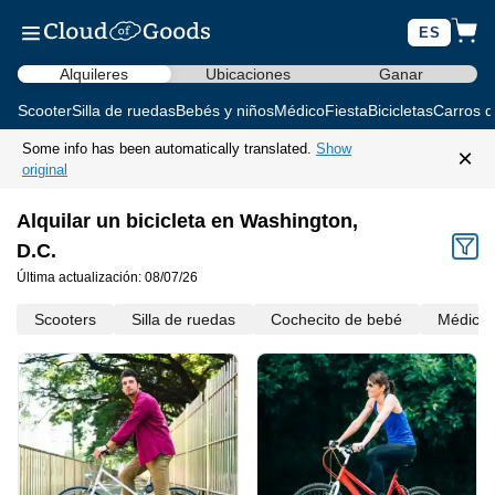
ES
Alquileres
Ubicaciones
Ganar
Scooter
Silla de ruedas
Bebés y niños
Médico
Fiesta
Bicicletas
Carros d
Some info has been automatically translated.
Show
×
original
Alquilar un bicicleta en Washington,
D.C.
Última actualización: 08/07/26
Scooters
Silla de ruedas
Cochecito de bebé
Médico