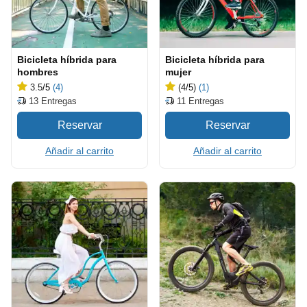
Bicicleta híbrida para
Bicicleta híbrida para
hombres
mujer
3.5
/5
(4)
(4
/5
)
(1)
13
Entregas
11
Entregas
Añadir al carrito
Añadir al carrito