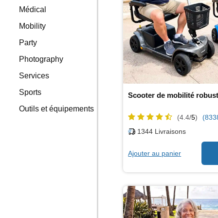
Médical
Mobility
Party
Photography
Services
Sports
Scooter de mobilité robus
Outils et équipements
(4.4/
5
)
(833
1344
Livraisons
Ajouter au panier