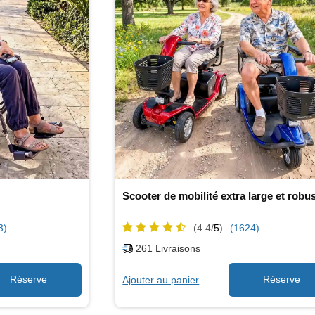
Scooter de mobilité extra large et robu
3)
(4.4/
5
)
(1624)
261
Livraisons
Ajouter au panier