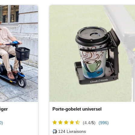
éger
Porte-gobelet universel
0)
(4.4/
5
)
(996)
124
Livraisons