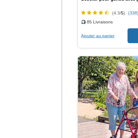
(4.3/
5
)
(338
85
Livraisons
Ajouter au panier