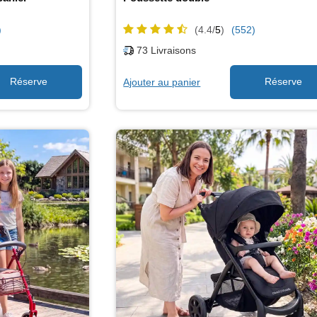
)
(4.4/
5
)
(552)
73
Livraisons
Ajouter au panier