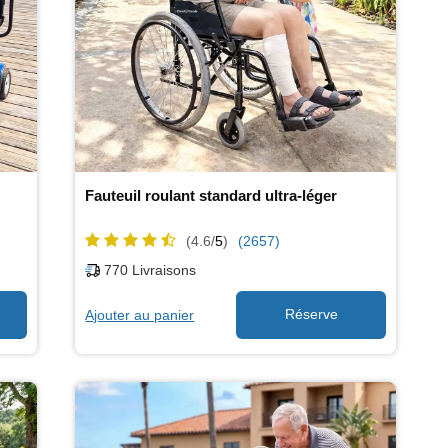
Fauteuil roulant standard ultra-léger
(4.6/
5
)
(2657)
770
Livraisons
Ajouter au panier