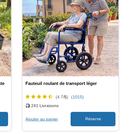
ste
Fauteuil roulant de transport léger
(4.7/
5
)
(1015)
241
Livraisons
Ajouter au panier