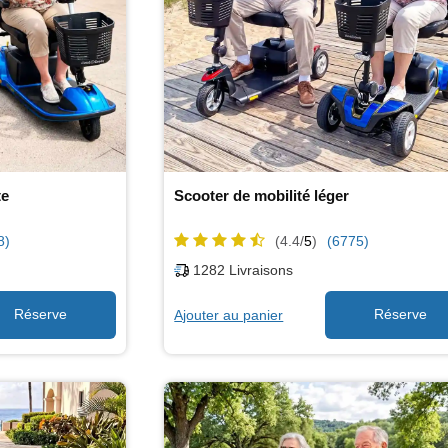
te
Scooter de mobilité léger
8)
(4.4/
5
)
(6775)
1282
Livraisons
Ajouter au panier