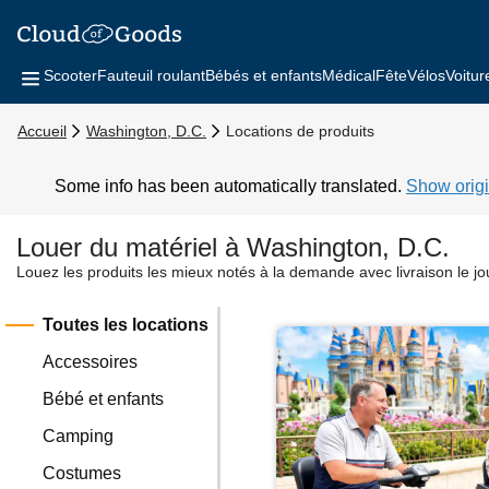
Scooter
Fauteuil roulant
Bébés et enfants
Médical
Fête
Vélos
Voitur
Accueil
Washington, D.C.
Locations de produits
Some info has been automatically translated.
Show origi
Louer du matériel à Washington, D.C.
Louez les produits les mieux notés à la demande avec livraison le j
Toutes les locations
Accessoires
Bébé et enfants
Camping
Costumes