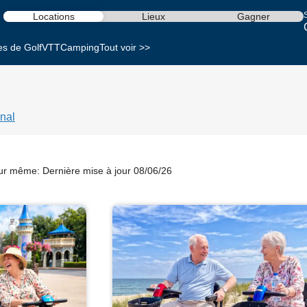
S
Locations
Lieux
Gagner
es de Golf
VTT
Camping
Tout voir >>
nal
our même:
Dernière mise à jour 08/06/26