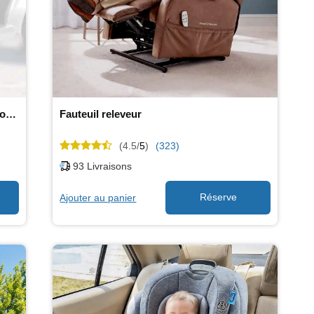
Support pour canne et béquille pour scooter de mobilité
Fauteuil releveur
(4.5/
5
)
(323)
93
Livraisons
Ajouter au panier