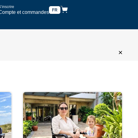
’inscrire
FR
Compte et commandes
×