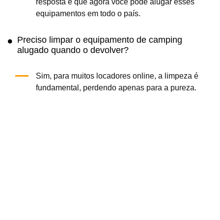
resposta é que agora você pode alugar esses
equipamentos em todo o país.
Preciso limpar o equipamento de camping
alugado quando o devolver?
Sim, para muitos locadores online, a limpeza é
fundamental, perdendo apenas para a pureza.
Portanto, todos os equipamentos devem estar
limpos (ou seja, sem sujeira) e secos
(completamente secos). Mofo e bolor podem
causar danos significativos, e não queremos
cobrar por isso.
Obtenha o App Cloud of Goods