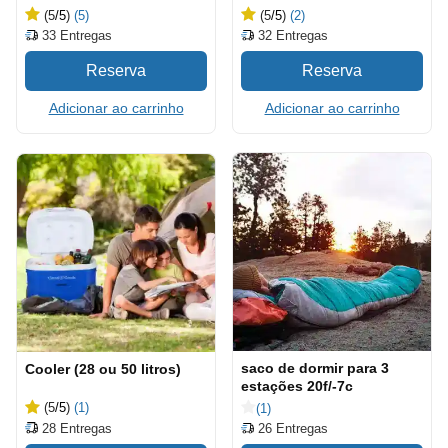
(5
/5
)
(5)
(5
/5
)
(2)
33
Entregas
32
Entregas
Adicionar ao carrinho
Adicionar ao carrinho
saco de dormir para 3
Cooler (28 ou 50 litros)
estações 20f/-7c
(5
/5
)
(1)
(1)
28
Entregas
26
Entregas