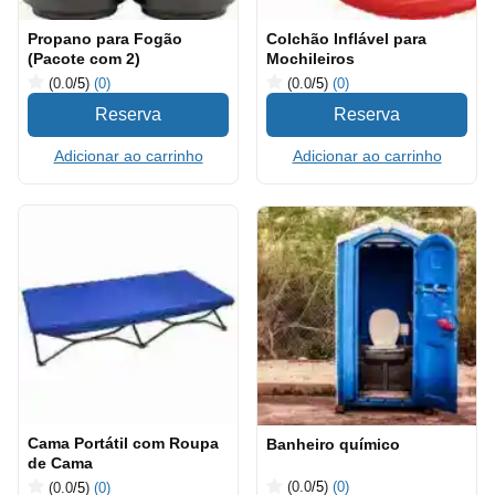
Propano para Fogão
Colchão Inflável para
(Pacote com 2)
Mochileiros
(0.0
/5
)
(0)
(0.0
/5
)
(0)
Adicionar ao carrinho
Adicionar ao carrinho
Cama Portátil com Roupa
Banheiro químico
de Cama
(0.0
/5
)
(0)
(0.0
/5
)
(0)