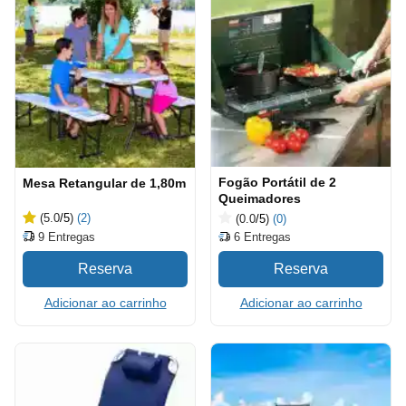
Fogão Portátil de 2
Mesa Retangular de 1,80m
Queimadores
(5.0
/5
)
(2)
(0.0
/5
)
(0)
9
Entregas
6
Entregas
Adicionar ao carrinho
Adicionar ao carrinho