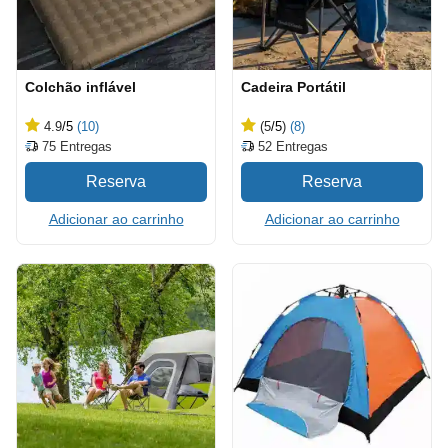
Colchão inflável
Cadeira Portátil
4.9
/5
(10)
(5
/5
)
(8)
75
Entregas
52
Entregas
Adicionar ao carrinho
Adicionar ao carrinho