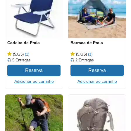
Cadeira de Praia
Barraca de Praia
(5.0
/5
)
(1)
(5.0
/5
)
(1)
5
Entregas
2
Entregas
Adicionar ao carrinho
Adicionar ao carrinho