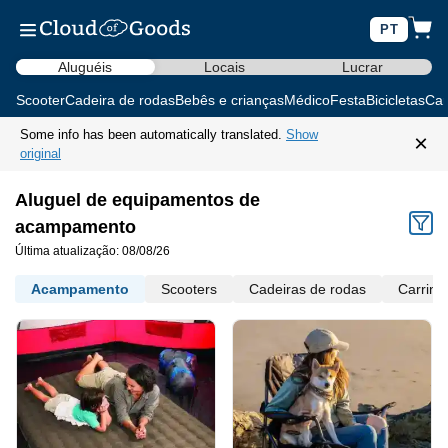
PT
Aluguéis
Locais
Lucrar
Scooter
Cadeira de rodas
Bebês e crianças
Médico
Festa
Bicicletas
Car
Some info has been automatically translated.
Show
×
original
Aluguel de equipamentos de
acampamento
Última atualização: 08/08/26
Acampamento
Scooters
Cadeiras de rodas
Carrinh