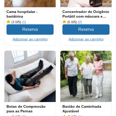
Cama hospitalar -
Concentrador de Oxigênio
bariátrica
Portátil com máscara e
cânula
(3.0
/5
)
(1)
(5.0
/5
)
(2)
Adicionar ao carrinho
Adicionar ao carrinho
Botas de Compressão
Bastão de Caminhada
para as Pernas
Ajustável