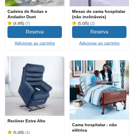
Cadeira de Rodas e
Mesas de cama hospitalar
Andador Duet
(não inclináveis)
(4.9
/5
)
(7)
(5.0
/5
)
(2)
Adicionar ao carrinho
Adicionar ao carrinho
Recliner Extra Alto
Cama hospitalar - não
elétrica
(5.0
/5
)
(1)