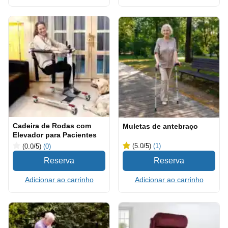
Cadeira de Rodas com
Muletas de antebraço
Elevador para Pacientes
(5.0
/5
)
(1)
(0.0
/5
)
(0)
Adicionar ao carrinho
Adicionar ao carrinho