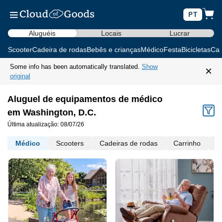
PT
Aluguéis
Locais
Lucrar
Scooter
Cadeira de rodas
Bebês e crianças
Médico
Festa
Bicicletas
Car
Some info has been automatically translated.
Show
×
original
Aluguel de equipamentos de médico
em Washington, D.C.
Última atualização: 08/07/26
Médico
Scooters
Cadeiras de rodas
Carrinho
M