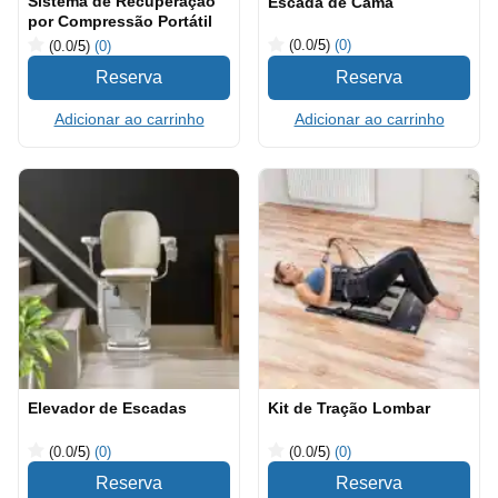
Sistema de Recuperação
Escada de Cama
por Compressão Portátil
(0.0
/5
)
(0)
(0.0
/5
)
(0)
Adicionar ao carrinho
Adicionar ao carrinho
Elevador de Escadas
Kit de Tração Lombar
(0.0
/5
)
(0)
(0.0
/5
)
(0)