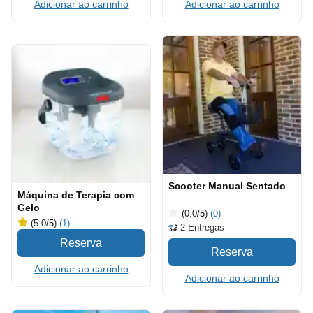
Adicionar ao carrinho
Adicionar ao carrinho
Scooter Manual Sentado
Máquina de Terapia com
Gelo
(0.0
/5
)
(0)
(5.0
/5
)
(1)
2
Entregas
Adicionar ao carrinho
Adicionar ao carrinho