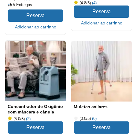
(4.8
/5
)
(4)
5
Entregas
Adicionar ao carrinho
Adicionar ao carrinho
Concentrador de Oxigênio
Muletas axilares
com máscara e cânula
(0.0
/5
)
(0)
(5.0
/5
)
(2)