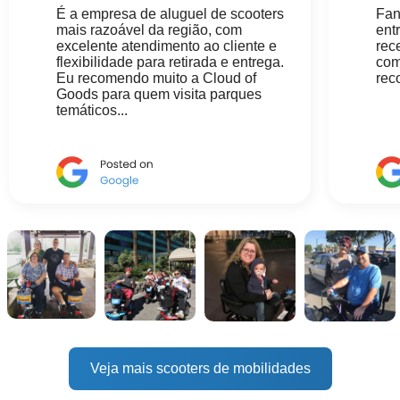
É a empresa de aluguel de scooters
Fan
mais razoável da região, com
ent
excelente atendimento ao cliente e
rec
flexibilidade para retirada e entrega.
com
Eu recomendo muito a Cloud of
rec
Goods para quem visita parques
temáticos...
Veja mais scooters de mobilidades