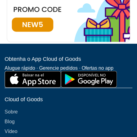
Winter Park
Mount Dora
Winter Gar
(292 Entregas )
(31 Entregas )
(775 Entrega
Obtenha o App Cloud of Goods
Alugue rápido · Gerencie pedidos · Ofertas no app
Ver todos os bairros de Kissimmee
Cloud of Goods
Sobre
Blog
Vídeo