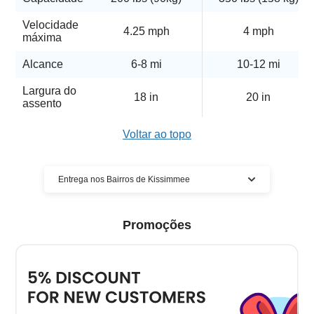
Velocidade
4.25 mph
4 mph
máxima
Alcance
6-8 mi
10-12 mi
Largura do
18 in
20 in
assento
Voltar ao topo
Entrega nos Bairros de Kissimmee
Aluguel de scooters de mobilidade
Promoções
da Cloud of Goods entregue em
muitos locais de Kissimmee
Temos a maior cobertura de entrega de aluguel de
scooters de mobilidade em Kissimmee . A maior
demanda é por aluguel de scooters de mobilidade em
Kissimmee .