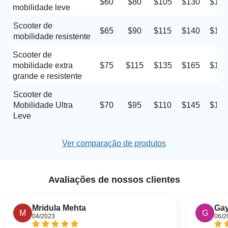
$60
$80
$105
$130
$155
mobilidade leve
Scooter de
$65
$90
$115
$140
$160
mobilidade resistente
Scooter de
mobilidade extra
$75
$115
$135
$165
$185
grande e resistente
Scooter de
Mobilidade Ultra
$70
$95
$110
$145
$170
Leve
Ver comparação de produtos
Avaliações de nossos clientes
Mridula Mehta
Gay
M
G
04/2023
06/2