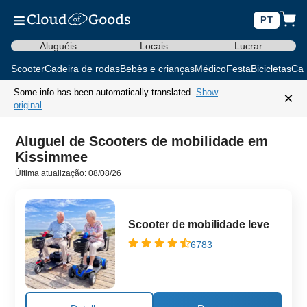
PT
Aluguéis
Locais
Lucrar
Scooter
Cadeira de rodas
Bebês e crianças
Médico
Festa
Bicicletas
Car
Some info has been automatically translated.
Show
×
original
Aluguel de Scooters de mobilidade em
Kissimmee
Última atualização: 08/08/26
Scooter de mobilidade leve
6783