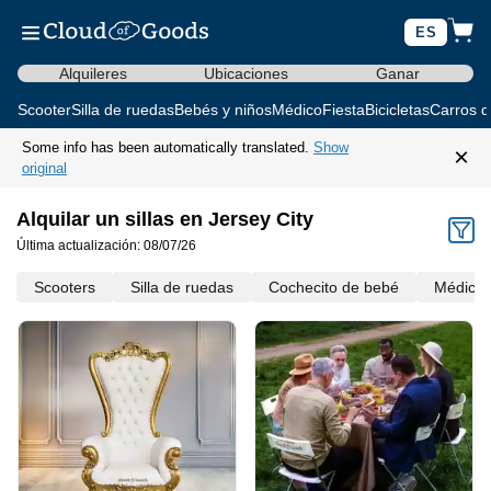
ES
Alquileres
Ubicaciones
Ganar
Scooter
Silla de ruedas
Bebés y niños
Médico
Fiesta
Bicicletas
Carros d
Some info has been automatically translated.
Show
×
original
Alquilar un sillas en Jersey City
Última actualización: 08/07/26
Scooters
Silla de ruedas
Cochecito de bebé
Médico