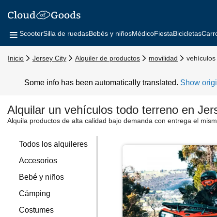
Scooter
Silla de ruedas
Bebés y niños
Médico
Fiesta
Bicicletas
Carr
Inicio
Jersey City
Alquiler de productos
movilidad
vehículos
Some info has been automatically translated.
Show origi
Alquilar un vehículos todo terreno en Jer
Alquila productos de alta calidad bajo demanda con entrega el mism
Todos los alquileres
Accesorios
Bebé y niños
Cámping
Costumes