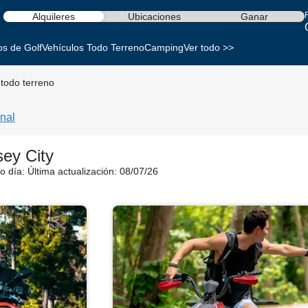
Alquileres
Ubicaciones
Ganar
os de Golf
Vehículos Todo Terreno
Camping
Ver todo >>
 todo terreno
nal
sey City
o día:
Última actualización: 08/07/26