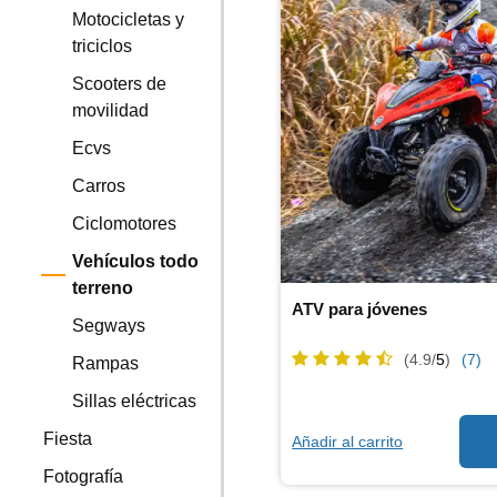
Motocicletas y
triciclos
Scooters de
movilidad
Ecvs
Carros
Ciclomotores
Vehículos todo
terreno
ATV para jóvenes
Segways
(4.9/
5
)
(7)
Rampas
Sillas eléctricas
Fiesta
Añadir al carrito
Fotografía