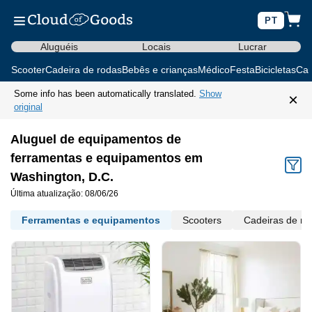
PT
Aluguéis
Locais
Lucrar
Scooter
Cadeira de rodas
Bebês e crianças
Médico
Festa
Bicicletas
Car
Some info has been automatically translated.
Show
×
original
Aluguel de equipamentos de
ferramentas e equipamentos em
Washington, D.C.
Última atualização: 08/06/26
Ferramentas e equipamentos
Scooters
Cadeiras de ro