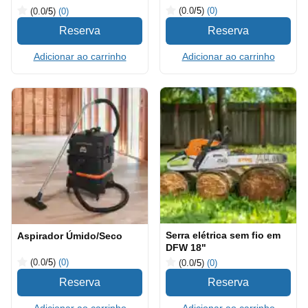
(0.0
/5
)
(0)
(0.0
/5
)
(0)
Adicionar ao carrinho
Adicionar ao carrinho
Serra elétrica sem fio em
Aspirador Úmido/Seco
DFW 18"
(0.0
/5
)
(0)
(0.0
/5
)
(0)
Adicionar ao carrinho