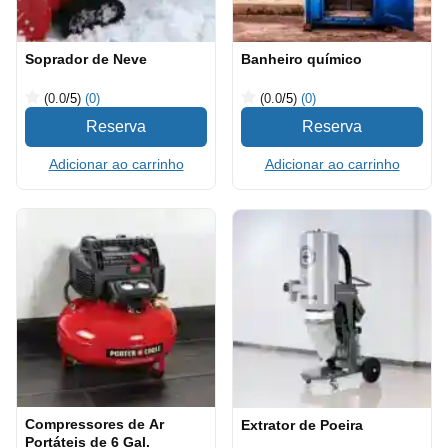
Soprador de Neve
Banheiro químico
(0.0
/5
)
(0)
(0.0
/5
)
(0)
Adicionar ao carrinho
Adicionar ao carrinho
Compressores de Ar
Extrator de Poeira
Portáteis de 6 Gal.