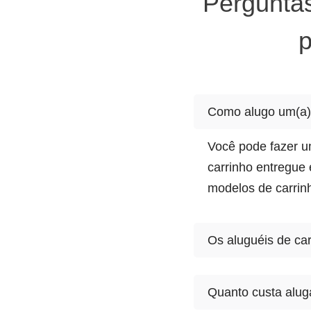
Perguntas
p
Como alugo um(a) 
Você pode fazer um
carrinho entregue 
modelos de carrin
Os aluguéis de ca
Sim, aluguéis de 
Quanto custa alug
carrinho para esco