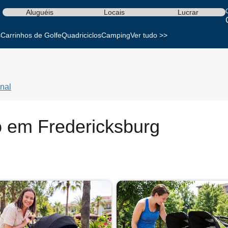
Aluguéis
Locais
Lucrar
s
Carrinhos de Golfe
Quadriciclos
Camping
Ver tudo >>
nal
o em Fredericksburg