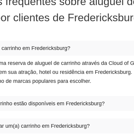
 frequentes sobre aluguel d
or clientes de Fredericksbu
carrinho em Fredericksburg?
a reserva de aluguel de carrinho através da Cloud of G
em sua atração, hotel ou residência em Fredericksburg.
ho de marcas populares para escolher.
rrinho estão disponíveis em Fredericksburg?
Carrinho estão disponíveis em Fredericksburg. Há muito
ar um(a) carrinho em Fredericksburg?
lher. Selecione o modelo que lhe convém, reserve onlin