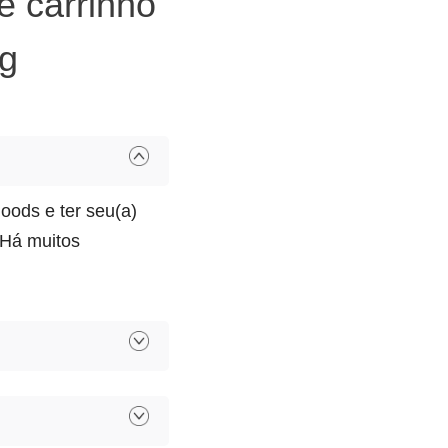
e carrinho
rg
oods e ter seu(a)
 Há muitos
s modelos de
e e deixe nosso