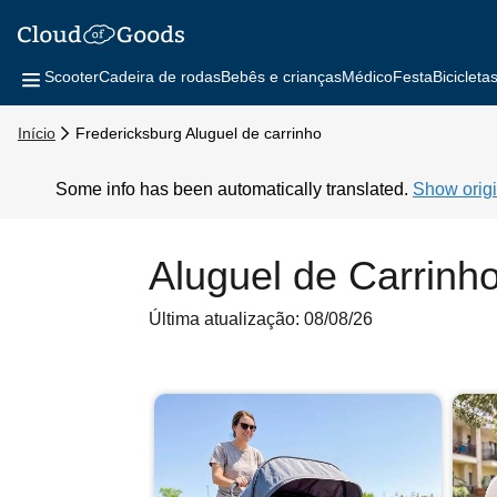
Scooter
Cadeira de rodas
Bebês e crianças
Médico
Festa
Bicicleta
Início
Fredericksburg Aluguel de carrinho
Some info has been automatically translated.
Show origi
Aluguel de Carrinh
Última atualização: 08/08/26