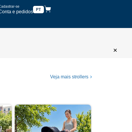
Cadastrar-se
PT
Conta e pedidos
×
Veja mais strollers