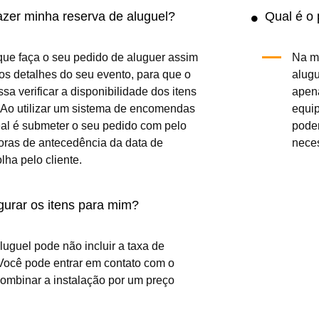
Kit de bola de escada
(0.0/
5
)
(0)
Adicionar ao carrinho