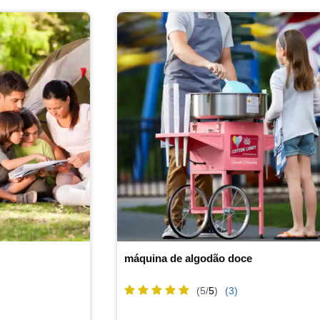
máquina de algodão doce
(5/
5
)
(3)