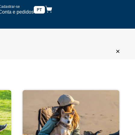
Cadastrar-se
PT
Conta e pedidos
×