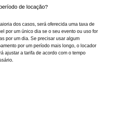
Giant Connect 4 em Linha
(0.0/
5
)
(0)
Adicionar ao carrinho