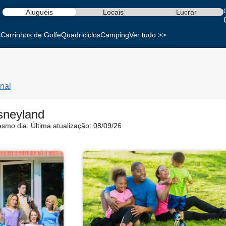
Aluguéis
Locais
Lucrar
s
Carrinhos de Golfe
Quadriciclos
Camping
Ver tudo >>
nal
sneyland
esmo dia:
Última atualização: 08/09/26