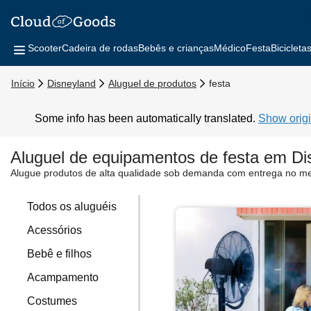
Scooter
Cadeira de rodas
Bebês e crianças
Médico
Festa
Bicicleta
Início
Disneyland
Aluguel de produtos
festa
Some info has been automatically translated.
Show origi
Aluguel de equipamentos de festa em Di
Alugue produtos de alta qualidade sob demanda com entrega no m
Todos os aluguéis
Acessórios
Bebê e filhos
Acampamento
Costumes