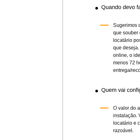
Bola de bocce
(0.0/
5
)
(0)
Adicionar ao carrinho