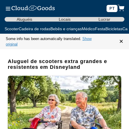
PT
Aluguéis
Locais
Lucrar
Scooter
Cadeira de rodas
Bebês e crianças
Médico
Festa
Bicicletas
Car
Some info has been automatically translated.
Show
×
original
Aluguel de scooters extra grandes e
resistentes em Disneyland