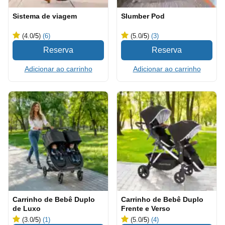
Sistema de viagem
Slumber Pod
(4.0
/5
)
(6)
(5.0
/5
)
(3)
Adicionar ao carrinho
Adicionar ao carrinho
Carrinho de Bebê Duplo
Carrinho de Bebê Duplo
de Luxo
Frente e Verso
(3.0
/5
)
(1)
(5.0
/5
)
(4)