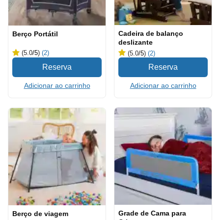
Cadeira de balanço
Berço Portátil
deslizante
(5.0
/5
)
(2)
(5.0
/5
)
(2)
Adicionar ao carrinho
Adicionar ao carrinho
Grade de Cama para
Berço de viagem