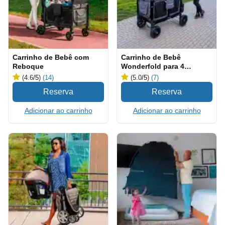
Carrinho de Bebê com
Carrinho de Bebê
Reboque
Wonderfold para 4
Pessoas
(4.6
/5
)
(14)
(5.0
/5
)
(7)
Adicionar ao carrinho
Adicionar ao carrinho