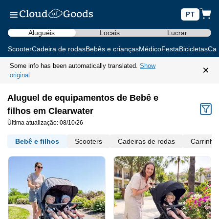
PT
Aluguéis
Locais
Lucrar
Scooter
Cadeira de rodas
Bebês e crianças
Médico
Festa
Bicicletas
Car
Some info has been automatically translated.
Show
×
original
Aluguel de equipamentos de Bebê e
filhos em Clearwater
Última atualização: 08/10/26
Bebê e filhos
Scooters
Cadeiras de rodas
Carrinho