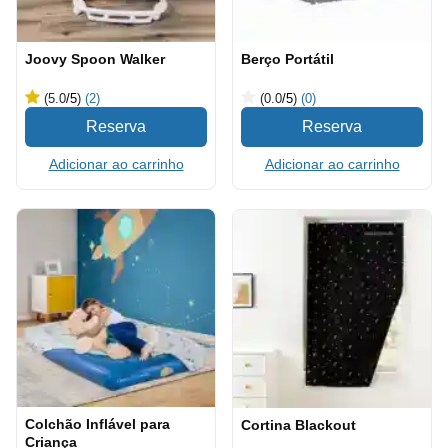
Joovy Spoon Walker
Berço Portátil
(5.0
/5
)
(2)
(0.0
/5
)
(0)
Adicionar ao carrinho
Adicionar ao carrinho
Colchão Inflável para
Cortina Blackout
Criança