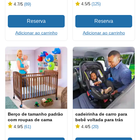
4.5
/5
(125)
4.7
/5
(89)
Adicionar ao carrinho
Adicionar ao carrinho
Berço de tamanho padrão
cadeirinha de carro para
com roupas de cama
bebê voltada para trás
4.9
/5
(61)
4.4
/5
(20)