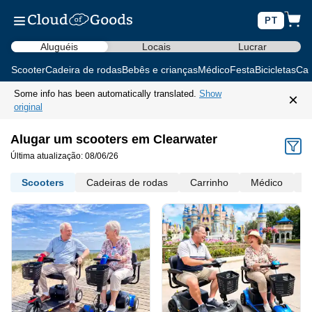
PT
Aluguéis
Locais
Lucrar
Scooter
Cadeira de rodas
Bebês e crianças
Médico
Festa
Bicicletas
Car
Some info has been automatically translated.
Show
×
original
Alugar um scooters em Clearwater
Última atualização: 08/06/26
Scooters
Cadeiras de rodas
Carrinho
Médico
M