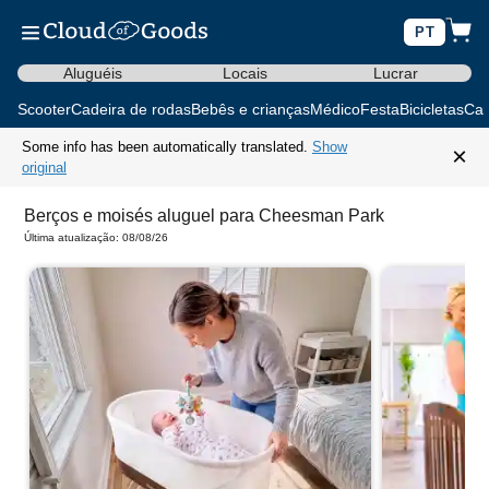
PT
Aluguéis
Locais
Lucrar
Scooter
Cadeira de rodas
Bebês e crianças
Médico
Festa
Bicicletas
Car
Some info has been automatically translated.
Show
×
original
Berços e moisés aluguel para Cheesman Park
Última atualização: 08/08/26