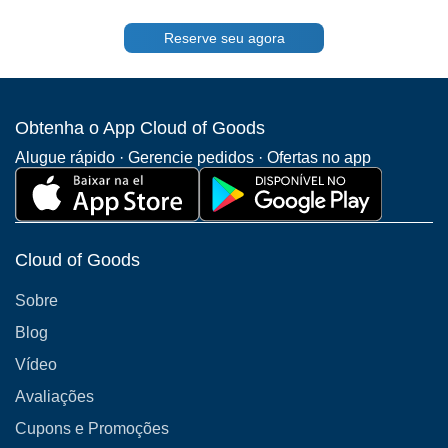
Eles podem fornecer soluções alternativas ou sugerir bairros próximos
Sim, a Cloud of Goods valoriza o feedback dos clientes. Você pode
onde os aluguéis estão disponíveis.
compartilhar seu feedback sobre a experiência de aluguel de berços
Reserve seu agora
ou moisés em Cheesman Park entrando em contato com nosso
atendimento ao cliente ou deixando uma avaliação em nosso site ou
aplicativo. Seu feedback nos ajudará a melhorar nossos serviços e a
ajudar futuros clientes.
Obtenha o App Cloud of Goods
Alugue rápido · Gerencie pedidos · Ofertas no app
Cloud of Goods
Sobre
Blog
Vídeo
Avaliações
Cupons e Promoções