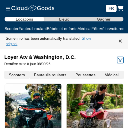
FR
Locations
Lieux
Gagner
Scooter
Fauteuil roulant
Bébés et enfants
Médical
Fête
Vélos
Voitures d
Some info has been automatically translated.
Show
×
original
Loyer Atv à Washington, D.C.
Dernière mise à jour 08/09/26
Scooters
Fauteuils roulants
Poussettes
Médical