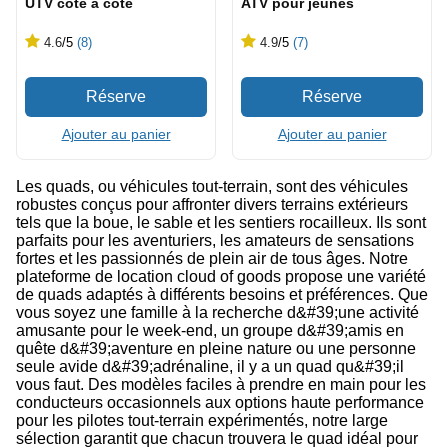
UTV côte à côte
ATV pour jeunes
4.6
/5
(8)
4.9
/5
(7)
Ajouter au panier
Ajouter au panier
Les quads, ou véhicules tout-terrain, sont des véhicules
robustes conçus pour affronter divers terrains extérieurs
tels que la boue, le sable et les sentiers rocailleux. Ils sont
parfaits pour les aventuriers, les amateurs de sensations
fortes et les passionnés de plein air de tous âges. Notre
plateforme de location cloud of goods propose une variété
de quads adaptés à différents besoins et préférences. Que
vous soyez une famille à la recherche d&#39;une activité
amusante pour le week-end, un groupe d&#39;amis en
quête d&#39;aventure en pleine nature ou une personne
seule avide d&#39;adrénaline, il y a un quad qu&#39;il
vous faut. Des modèles faciles à prendre en main pour les
conducteurs occasionnels aux options haute performance
pour les pilotes tout-terrain expérimentés, notre large
sélection garantit que chacun trouvera le quad idéal pour