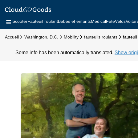
Scooter
Fauteuil roulant
Bébés et enfants
Médical
Fête
Vélos
Voitur
Accueil
Washington, D.C.
Mobility
fauteuils roulants
fauteuil
Some info has been automatically translated.
Show origi