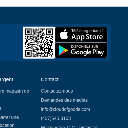
argent
Contact
tre magasin de
Contactez-nous
Demandes des médias
é
info@cloudofgoods.com
rrer une
(407)545-3103
location
Washington, D.C., District of