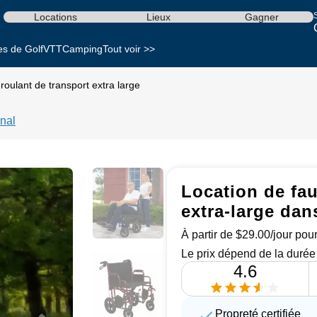
S
Locations
Lieux
Gagner
es de Golf
VTT
Camping
Tout voir >>
 roulant de transport extra large
nal
Location de fau
extra-large da
À partir de $29.00/jour pour
Le prix dépend de la durée 
4.6
Propreté certifiée