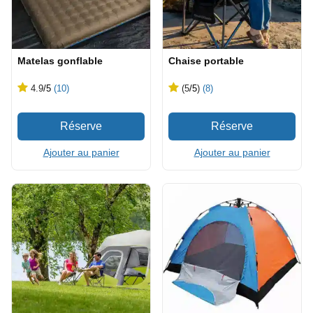
Matelas gonflable
Chaise portable
4.9
/5
(10)
(5
/5
)
(8)
Ajouter au panier
Ajouter au panier