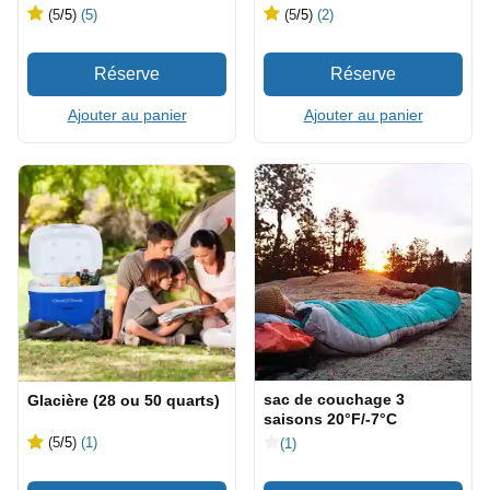
(5
/5
)
(5)
(5
/5
)
(2)
Ajouter au panier
Ajouter au panier
sac de couchage 3
Glacière (28 ou 50 quarts)
saisons 20°F/-7°C
(5
/5
)
(1)
(1)