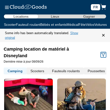
FR
Locations
Lieux
Gagner
Scooter
Fauteuil roulant
Bébés et enfants
Médical
Fête
Vélos
Voitures d
Some info has been automatically translated.
Show
×
original
Camping location de matériel à
Disneyland
Dernière mise à jour 08/09/26
Camping
Scooters
Fauteuils roulants
Poussettes