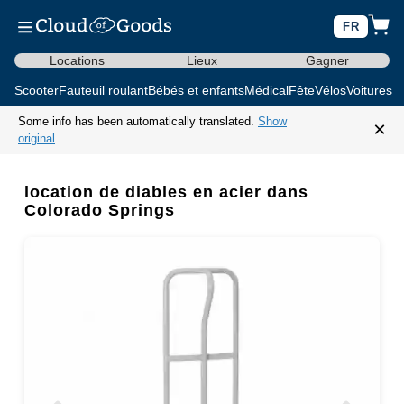
FR
Locations
Lieux
Gagner
Scooter
Fauteuil roulant
Bébés et enfants
Médical
Fête
Vélos
Voitures d
Some info has been automatically translated.
Show
×
original
location de diables en acier dans
Colorado Springs