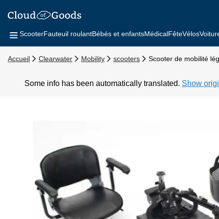
Scooter
Fauteuil roulant
Bébés et enfants
Médical
Fête
Vélos
Voitur
Accueil
Clearwater
Mobility
scooters
Scooter de mobilité lé
Some info has been automatically translated.
Show origi