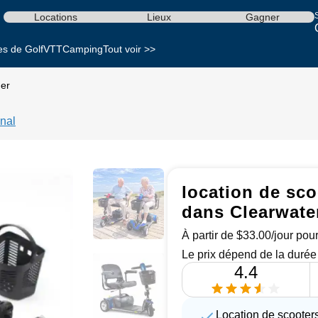
S
Locations
Lieux
Gagner
es de Golf
VTT
Camping
Tout voir >>
ger
nal
location de sco
dans Clearwate
À partir de $33.00/jour pour
Le prix dépend de la durée 
4.4
Location de scooter