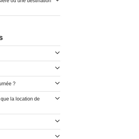
ière ou une destination
s
ournée ?
 que la location de