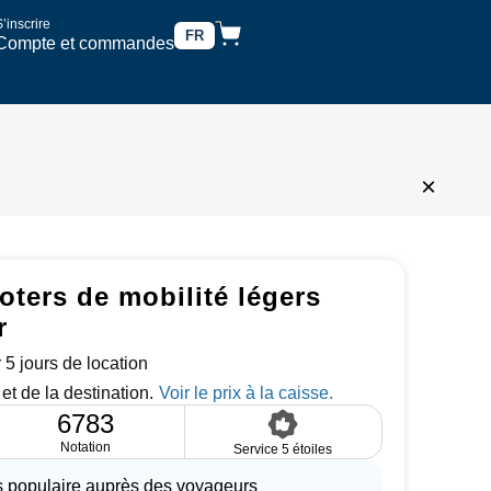
’inscrire
FR
Compte et commandes
×
oters de mobilité légers
r
 5 jours de location
et de la destination.
6783
Notation
Service 5 étoiles
s populaire auprès des voyageurs