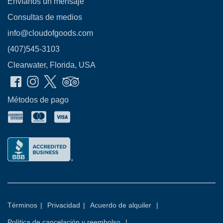
Envíanos un mensaje
Consultas de medios
info@cloudofgoods.com
(407)545-3103
Clearwater, Florida, USA
Métodos de pago
Términos
|
Privacidad
|
Acuerdo de alquiler
|
Política de cancelación y reembolso
|