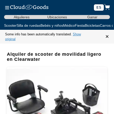
ES
Alquileres
Ubicaciones
Ganar
Scooter
Silla de ruedas
Bebés y niños
Médico
Fiesta
Bicicletas
Carros d
Some info has been automatically translated.
Show
×
original
Alquiler de scooter de movilidad ligero
en Clearwater