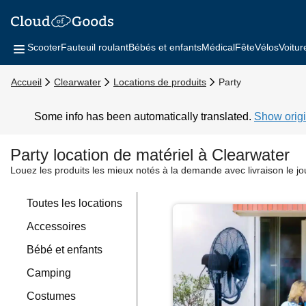
Scooter
Fauteuil roulant
Bébés et enfants
Médical
Fête
Vélos
Voitur
Accueil
Clearwater
Locations de produits
Party
Some info has been automatically translated.
Show origi
Party location de matériel à Clearwater
Louez les produits les mieux notés à la demande avec livraison le j
Toutes les locations
Accessoires
Bébé et enfants
Camping
Costumes