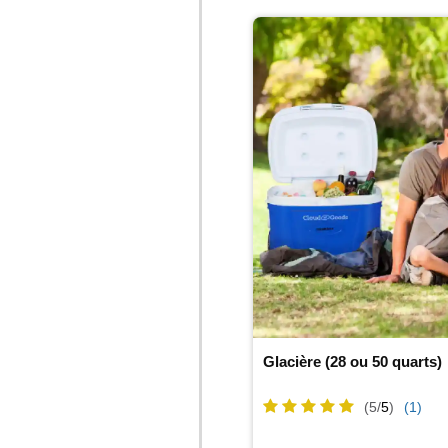
Glacière (28 ou 50 quarts)
(5/
5
)
(1)