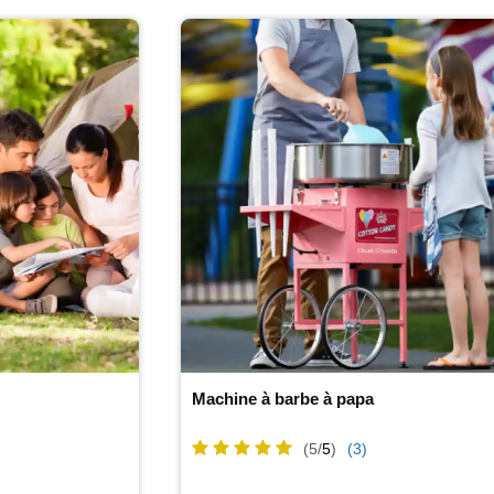
Machine à barbe à papa
(5/
5
)
(3)