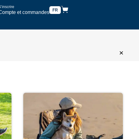
’inscrire
FR
Compte et commandes
×