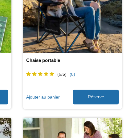
Chaise portable
(5/
5
)
(8)
Ajouter au panier