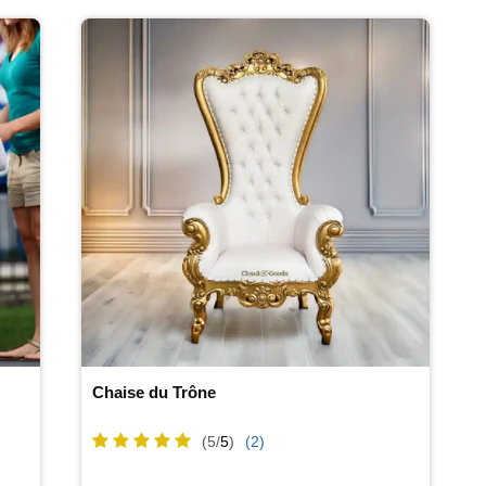
Chaise du Trône
(5/
5
)
(2)