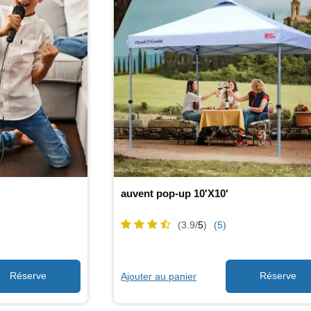
auvent pop-up 10'X10'
(3.9/
5
)
(5)
Ajouter au panier