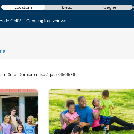
S
Locations
Lieux
Gagner
es de Golf
VTT
Camping
Tout voir >>
nal
our même:
Dernière mise à jour 08/06/26