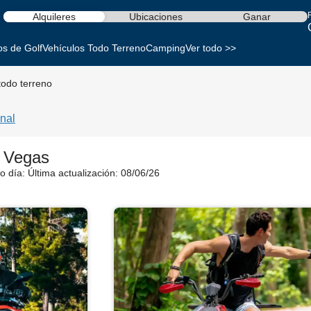
Alquileres
Ubicaciones
Ganar
os de Golf
Vehículos Todo Terreno
Camping
Ver todo >>
todo terreno
nal
s Vegas
o día:
Última actualización: 08/06/26