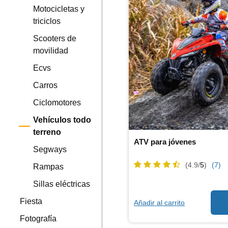
Motocicletas y
triciclos
Scooters de
movilidad
Ecvs
Carros
Ciclomotores
Vehículos todo
terreno
ATV para jóvenes
Segways
(4.9/
5
)
(7)
Rampas
Sillas eléctricas
Fiesta
Añadir al carrito
Fotografía