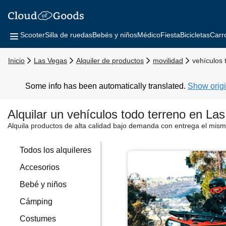
Scooter
Silla de ruedas
Bebés y niños
Médico
Fiesta
Bicicletas
Carr
Inicio
Las Vegas
Alquiler de productos
movilidad
vehículos 
Some info has been automatically translated.
Show origi
Alquilar un vehículos todo terreno en La
Alquila productos de alta calidad bajo demanda con entrega el mism
Todos los alquileres
Accesorios
Bebé y niños
Cámping
Costumes