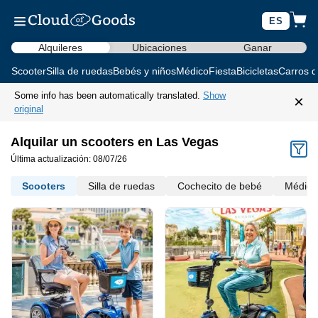
ES
Alquileres
Ubicaciones
Ganar
Scooter
Silla de ruedas
Bebés y niños
Médico
Fiesta
Bicicletas
Carros d
Some info has been automatically translated.
Show
×
original
Alquilar un scooters en Las Vegas
Última actualización: 08/07/26
Scooters
Silla de ruedas
Cochecito de bebé
Médico