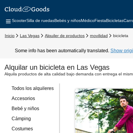
Scooter
Silla de ruedas
Bebés y niños
Médico
Fiesta
Bicicletas
Carr
Inicio
Las Vegas
Alquiler de productos
movilidad
bicicleta
Some info has been automatically translated.
Show origi
Alquilar un bicicleta en Las Vegas
Alquila productos de alta calidad bajo demanda con entrega el mism
Todos los alquileres
Accesorios
Bebé y niños
Cámping
Costumes