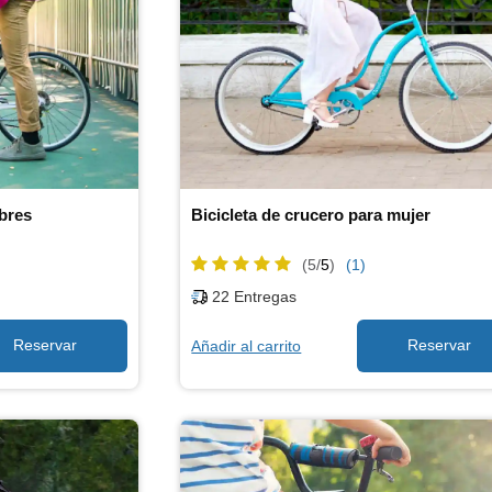
mbres
Bicicleta de crucero para mujer
(5/
5
)
(1)
22
Entregas
Añadir al carrito