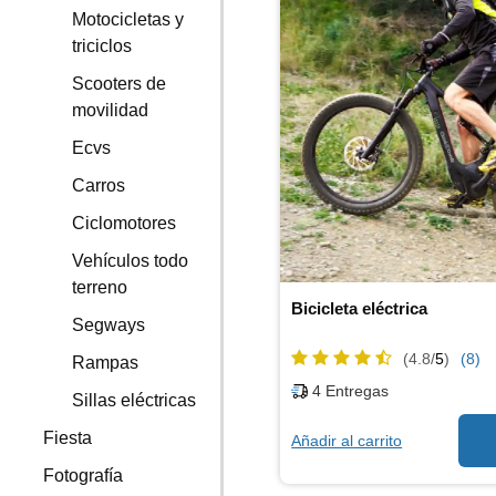
Motocicletas y
triciclos
Scooters de
movilidad
Ecvs
Carros
Ciclomotores
Vehículos todo
terreno
Bicicleta eléctrica
Segways
(4.8/
5
)
(8)
Rampas
4
Entregas
Sillas eléctricas
Fiesta
Añadir al carrito
Fotografía