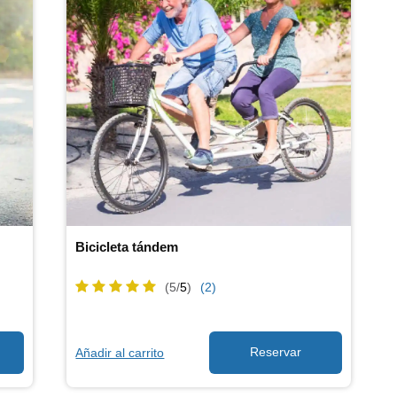
Bicicleta tándem
(5/
5
)
(2)
Añadir al carrito