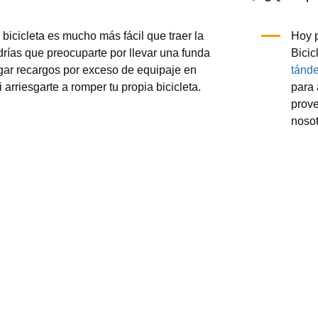
 bicicleta es mucho más fácil que traer la
Hoy p
drías que preocuparte por llevar una funda
Bicic
agar recargos por exceso de equipaje en
tánd
i arriesgarte a romper tu propia bicicleta.
para 
prove
nosot