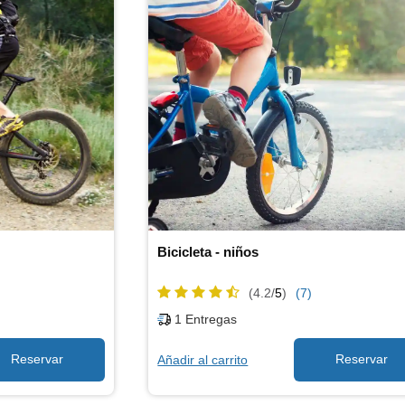
Bicicleta - niños
(4.2/
5
)
(7)
1
Entregas
Añadir al carrito