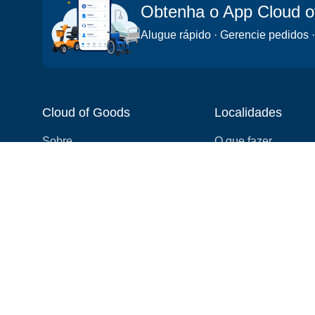
Obtenha o App Cloud 
Alugue rápido · Gerencie pedidos ·
Cloud of Goods
Localidades
Sobre
O que fazer
Blog
Cidades
Vídeo
Bairros
Avaliações
Atrações
Cupons e Promoções
Hotéis
Lista de preços
Experiências
FAQ
Eventos
Estamos contratando! 👋
Cruzeiros