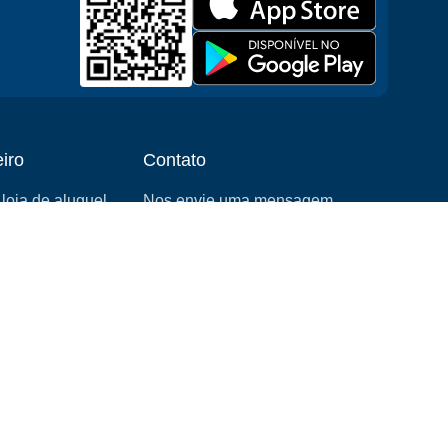
iro
Contato
loja de aluguel
Nos envie uma mensagem
iliado
Consultas de mídia
 um negócio de
info@cloudofgoods.com
(407)545-3103
Tulsa, Oklahoma, USA
Métodos de pagamento