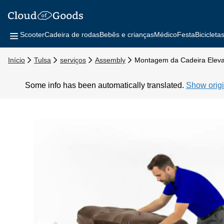
Scooter
Cadeira de rodas
Bebês e crianças
Médico
Festa
Bicicleta
Início
Tulsa
serviços
Assembly
Montagem da Cadeira Eleva
Some info has been automatically translated.
Show origi