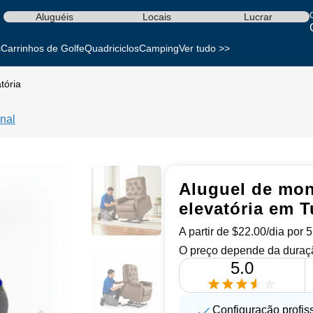
Aluguéis
Locais
Lucrar
s
Carrinhos de Golfe
Quadriciclos
Camping
Ver tudo >>
tória
nal
Aluguel de mon
elevatória em T
A partir de $22.00/dia por 
O preço depende da duraçã
5.0
Configuração profis