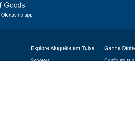
of Goods
 Ofertas no app
Explore Aluguéis em Tulsa
Ganhe Dinhe
Scooters
Configure sua 
Cadeiras de rodas
Torne-se um af
Carrinhos de bebê
Como começar
aluguel
slingshots
Equipamentos médicos
Castelos infláveis
Acampamento
Carros