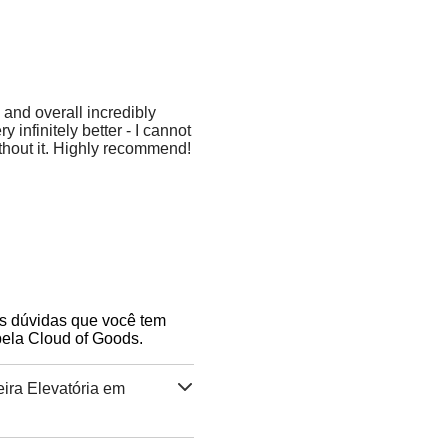
 and overall incredibly
 infinitely better - I cannot
thout it. Highly recommend!
as dúvidas que você tem
pela Cloud of Goods.
ira Elevatória em