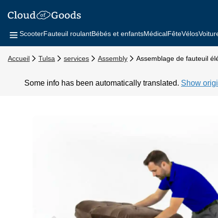
Scooter
Fauteuil roulant
Bébés et enfants
Médical
Fête
Vélos
Voitur
Accueil
Tulsa
services
Assembly
Assemblage de fauteuil él
Some info has been automatically translated.
Show origi