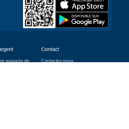
argent
Contact
tre magasin de
Contactez-nous
Demandes des médias
é
info@cloudofgoods.com
rrer une
(407)545-3103
location
Tulsa, Oklahoma, USA
Méthodes de payement