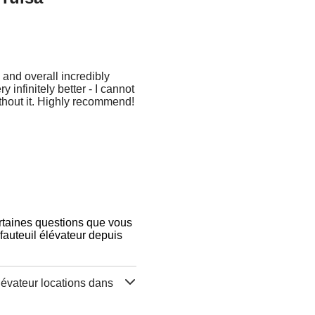
 and overall incredibly
 infinitely better - I cannot
thout it. Highly recommend!
ertaines questions que vous
auteuil élévateur depuis
lévateur locations dans