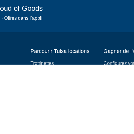
Cloud of Goods
 Offres dans l’appli
Parcourir Tulsa locations
Gagner de l'
Trottinettes
Configurez vo
location
Fauteuils roulants
Devenez affili
Poussettes
Comment déma
slingshots
entreprise de 
Équipement médical
Maisons gonflables
Camping
Voitures