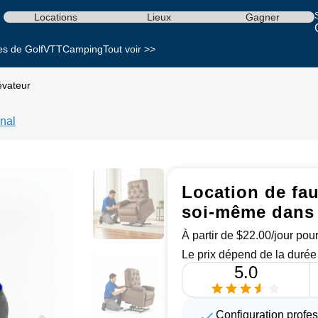
S
Locations
Lieux
Gagner
es de Golf
VTT
Camping
Tout voir >>
évateur
nal
Location de fau
soi-même dans
À partir de $22.00/jour pour
Le prix dépend de la durée 
5.0
Configuration profe