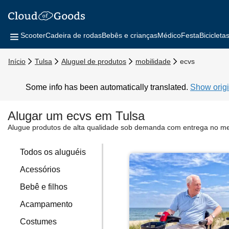
Scooter
Cadeira de rodas
Bebês e crianças
Médico
Festa
Bicicleta
Início
Tulsa
Aluguel de produtos
mobilidade
ecvs
Some info has been automatically translated.
Show origi
Alugar um ecvs em Tulsa
Alugue produtos de alta qualidade sob demanda com entrega no m
Todos os aluguéis
Acessórios
Bebê e filhos
Acampamento
Costumes