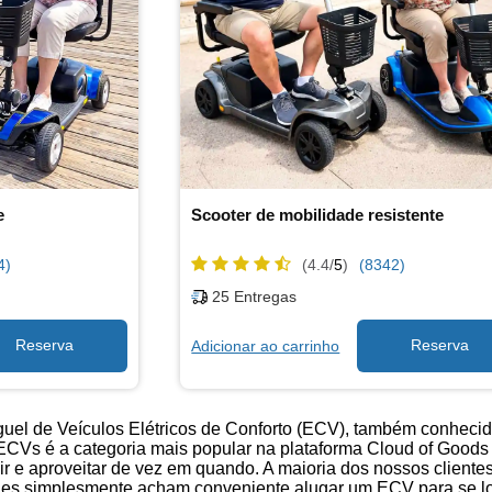
e
Scooter de mobilidade resistente
4)
(4.4/
5
)
(8342)
25
Entregas
Adicionar ao carrinho
guel de Veículos Elétricos de Conforto (ECV), também conhecid
 ECVs é a categoria mais popular na plataforma Cloud of Goo
r e aproveitar de vez em quando. A maioria dos nossos client
les simplesmente acham conveniente alugar um ECV para se loc