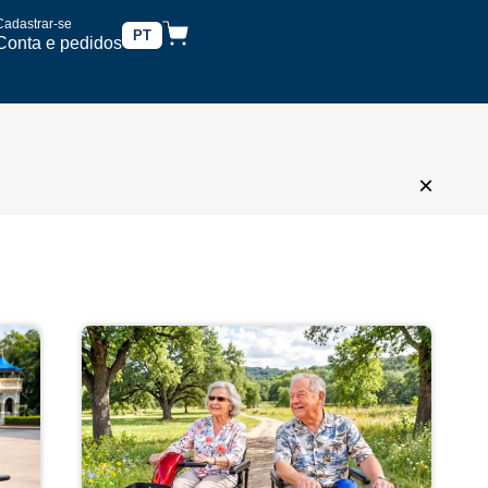
Cadastrar-se
PT
Conta e pedidos
×