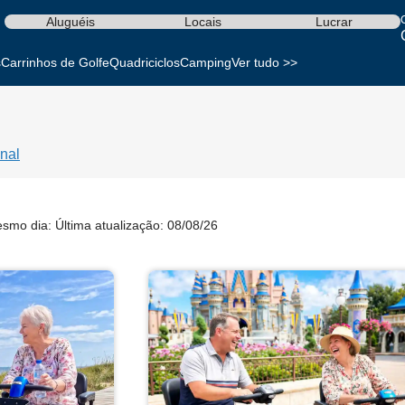
Aluguéis
Locais
Lucrar
s
Carrinhos de Golfe
Quadriciclos
Camping
Ver tudo >>
nal
esmo dia:
Última atualização: 08/08/26