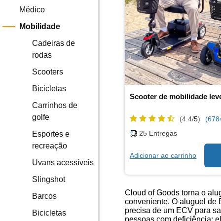
Médico
Mobilidade
Cadeiras de
rodas
Scooters
Bicicletas
Scooter de mobilidade lev
Carrinhos de
golfe
(4.4/
5
)
(678
25
Entregas
Esportes e
recreação
Adicionar ao carrinho
Uvans acessíveis
Slingshot
Cloud of Goods torna o alu
Barcos
conveniente. O aluguel de
precisa de um ECV para sai
Bicicletas
pessoas com deficiência; e