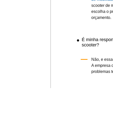
scooter de m
escolha o p
orçamento.
É minha respon
scooter?
Não, e essa
A empresa d
problemas t