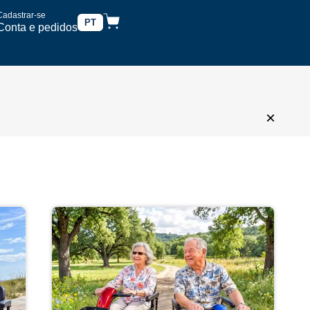
Cadastrar-se
PT
Conta e pedidos
×