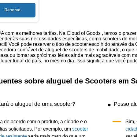
A com as melhores tarifas. Na Cloud of Goods , temos o prazer
ender às suas necessidades específicas, como scooters de mobil
ácil! Você pode reservar o tipo de scooter escolhido através da 
cedora confiável de aluguel de scooters de mobilidade, o que
casa ou tornar as próximas férias ainda mais agradáveis com 
lquer lugar do país, no mesmo dia. Isso significa que você po
uentes sobre aluguel de Scooters em 
ará o aluguel de uma scooter?
Posso al
ia de acordo com o produto, a cidade e o
Sim,
ias solicitados. Por exemplo, um
scooter
cida
de resistente
seria mais caro do que um
ser a