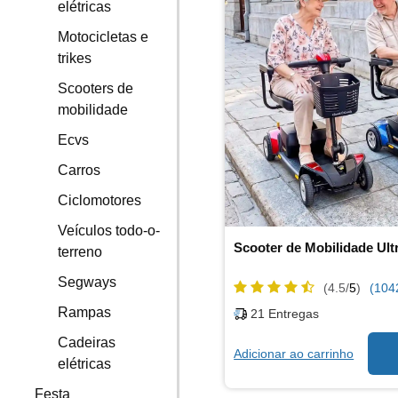
elétricas
Motocicletas e
trikes
Scooters de
mobilidade
Ecvs
Carros
Ciclomotores
Veículos todo-o-
Scooter de Mobilidade Ult
terreno
Segways
(4.5/
5
)
(104
Rampas
21
Entregas
Cadeiras
Adicionar ao carrinho
elétricas
Festa