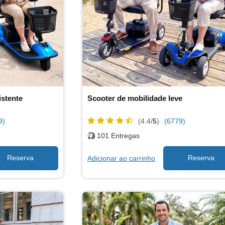
istente
Scooter de mobilidade leve
9)
(4.4/
5
)
(6779)
101
Entregas
Adicionar ao carrinho