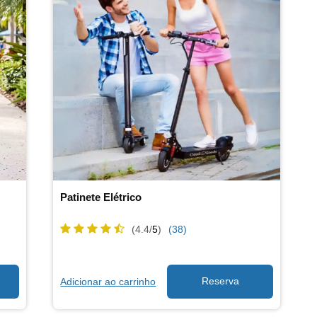
Patinete Elétrico
(4.4/
5
)
(38)
Adicionar ao carrinho