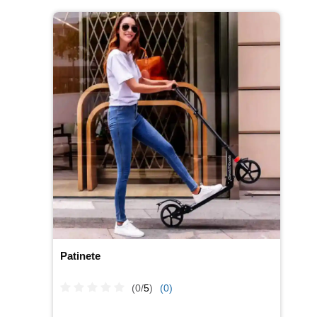
Patinete
(0/
5
)
(0)