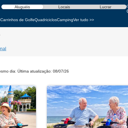
Aluguéis
Locais
Lucrar
s
Carrinhos de Golfe
Quadriciclos
Camping
Ver tudo >>
s
nal
esmo dia:
Última atualização: 08/07/26