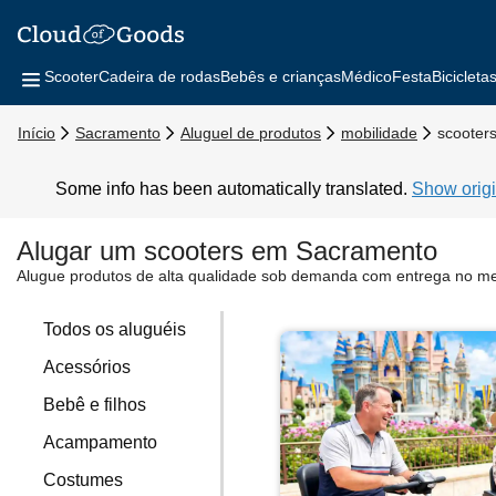
Scooter
Cadeira de rodas
Bebês e crianças
Médico
Festa
Bicicleta
Início
Sacramento
Aluguel de produtos
mobilidade
scooter
Some info has been automatically translated.
Show origi
Alugar um scooters em Sacramento
Alugue produtos de alta qualidade sob demanda com entrega no m
Todos os aluguéis
Acessórios
Bebê e filhos
Acampamento
Costumes