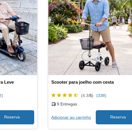
ra Leve
Scooter para joelho com cesta
2)
(4.3/
5
)
(338)
9
Entregas
Adicionar ao carrinho