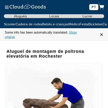
PT
Aluguéis
Locais
Lucrar
Scooter
Cadeira de rodas
Bebês e crianças
Médico
Festa
Bicicletas
Car
Some info has been automatically translated.
Show
×
original
Aluguel de montagem de poltrona
elevatória em Rochester