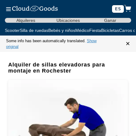
ES
Alquileres
Ubicaciones
Ganar
Scooter
Silla de ruedas
Bebés y niños
Médico
Fiesta
Bicicletas
Carros d
Some info has been automatically translated.
Show
×
original
Alquiler de sillas elevadoras para
montaje en Rochester