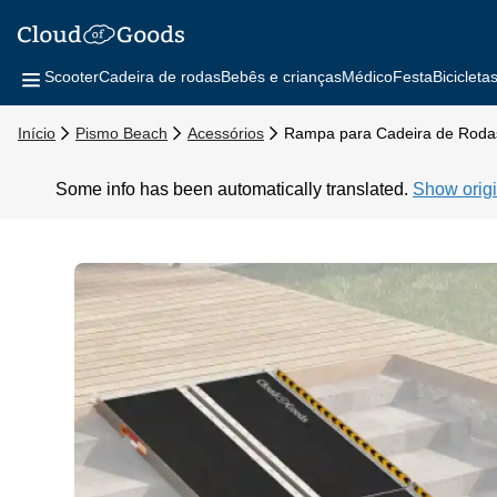
Scooter
Cadeira de rodas
Bebês e crianças
Médico
Festa
Bicicleta
Início
Pismo Beach
Acessórios
Rampa para Cadeira de Roda
Some info has been automatically translated.
Show origi