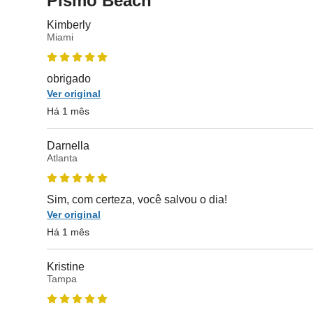
Pismo Beach
Kimberly
Miami
obrigado
Ver original
Há 1 mês
Darnella
Atlanta
Sim, com certeza, você salvou o dia!
Ver original
Há 1 mês
Kristine
Tampa