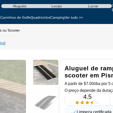
Aluguéis
Locais
Lucrar
s
Carrinhos de Golfe
Quadriciclos
Camping
Ver tudo >>
s ou Scooter
nal
Aluguel de ram
scooter em Pi
A partir de $7.00/dia por 5
O preço depende da duraçã
4.5
Limpeza certificada