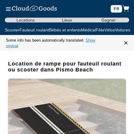
FR
Locations
Lieux
Gagner
Scooter
Fauteuil roulant
Bébés et enfants
Médical
Fête
Vélos
Voitures d
Some info has been automatically translated.
Show
×
original
Location de rampe pour fauteuil roulant
ou scooter dans Pismo Beach