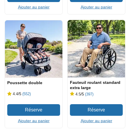
Ajouter au panier
Ajouter au panier
Fauteuil roulant standard
Poussette double
extra large
4.4
/5
(552)
4.5
/5
(397)
Ajouter au panier
Ajouter au panier