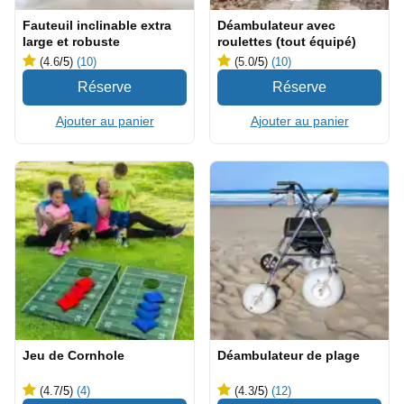
Fauteuil inclinable extra
Déambulateur avec
large et robuste
roulettes (tout équipé)
(4.6
/5
)
(10)
(5.0
/5
)
(10)
Ajouter au panier
Ajouter au panier
Jeu de Cornhole
Déambulateur de plage
(4.7
/5
)
(4)
(4.3
/5
)
(12)