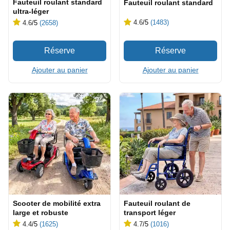
Fauteuil roulant standard
Fauteuil roulant standard
ultra-léger
4.6
/5
(1483)
4.6
/5
(2658)
Ajouter au panier
Ajouter au panier
Scooter de mobilité extra
Fauteuil roulant de
large et robuste
transport léger
4.4
/5
(1625)
4.7
/5
(1016)