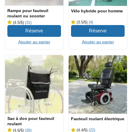
Rampe pour fauteuil
Vélo hybride pour homme
roulant ou scooter
(3.5
/5
)
(4)
(4.5
/5
)
(31)
Ajouter au panier
Ajouter au panier
Sac à dos pour fauteuil
Fauteuil roulant électrique
roulant
(4.4
/5
)
(22)
(4.6
/5
)
(26)