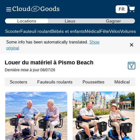
FR
Locations
Lieux
Gagner
Scooter
Fauteuil roulant
Bébés et enfants
Médical
Fête
Vélos
Voitures d
Some info has been automatically translated.
Show
×
original
Louer du matériel à Pismo Beach
Dernière mise à jour 08/07/26
Scooters
Fauteuils roulants
Poussettes
Médical