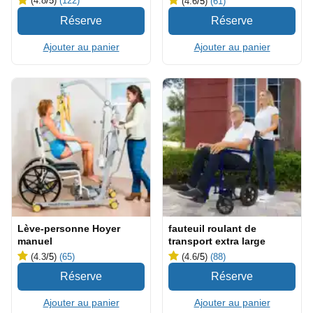
(4.8
/5
)
(122)
(4.6
/5
)
(61)
Ajouter au panier
Ajouter au panier
Lève-personne Hoyer
fauteuil roulant de
manuel
transport extra large
(4.3
/5
)
(65)
(4.6
/5
)
(88)
Ajouter au panier
Ajouter au panier