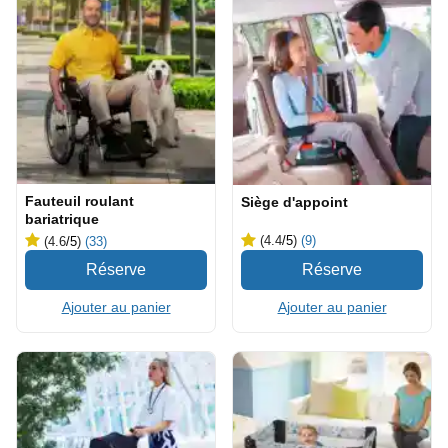
Fauteuil roulant
Siège d'appoint
bariatrique
(4.4
/5
)
(9)
(4.6
/5
)
(33)
Ajouter au panier
Ajouter au panier