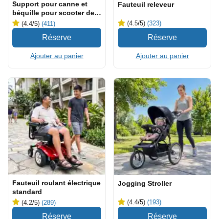
Support pour canne et
Fauteuil releveur
béquille pour scooter de
mobilité
(4.5
/5
)
(323)
(4.4
/5
)
(411)
Ajouter au panier
Ajouter au panier
Fauteuil roulant électrique
Jogging Stroller
standard
(4.4
/5
)
(193)
(4.2
/5
)
(289)