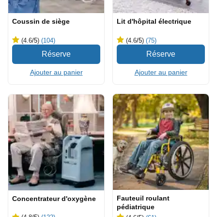
Coussin de siège
Lit d'hôpital électrique
(4.6
/5
)
(104)
(4.6
/5
)
(75)
Ajouter au panier
Ajouter au panier
Fauteuil roulant
Concentrateur d'oxygène
pédiatrique