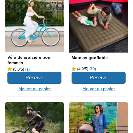
Vélo de croisière pour
Matelas gonflable
femmes
(4.9
/5
)
(10)
(5.0
/5
)
(1)
Ajouter au panier
Ajouter au panier