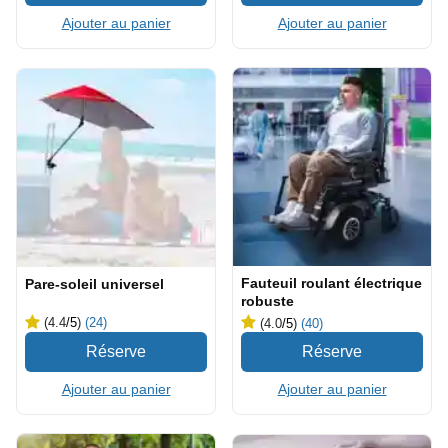
Ajouter au panier
Ajouter au panier
Fauteuil roulant électrique
Pare-soleil universel
robuste
(4.4
/5
)
(24)
(4.0
/5
)
(40)
Ajouter au panier
Ajouter au panier