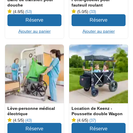
douche
fauteuil roulant
(4.8
/5
)
(53)
(5.0
/5
)
(33)
Ajouter au panier
Ajouter au panier
Lève-personne médical
Location de Keenz -
électrique
Poussette double Wagon
(4.5
/5
)
(43)
(4.6
/5
)
(37)