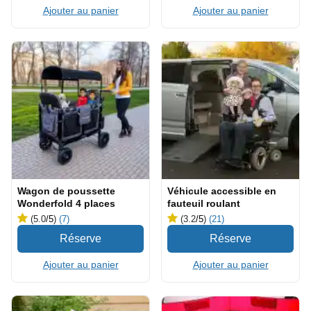
Ajouter au panier
Ajouter au panier
Wagon de poussette
Véhicule accessible en
Wonderfold 4 places
fauteuil roulant
(5.0
/5
)
(7)
(3.2
/5
)
(21)
Ajouter au panier
Ajouter au panier