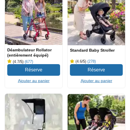
Déambulateur Rollator
Standard Baby Stroller
(entièrement équipé)
(4.6
/5
)
(278)
(4.7
/5
)
(677)
Ajouter au panier
Ajouter au panier