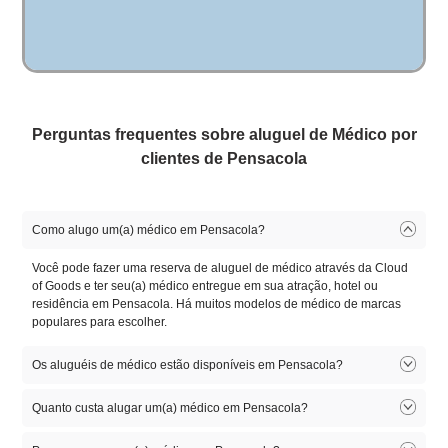
Perguntas frequentes sobre aluguel de Médico por
clientes de Pensacola
Como alugo um(a) médico em Pensacola?
Você pode fazer uma reserva de aluguel de médico através da Cloud
of Goods e ter seu(a) médico entregue em sua atração, hotel ou
residência em Pensacola. Há muitos modelos de médico de marcas
populares para escolher.
Os aluguéis de médico estão disponíveis em Pensacola?
Sim, aluguéis de Médico estão disponíveis em Pensacola. Há muitos
Quanto custa alugar um(a) médico em Pensacola?
modelos de médico para escolher. Selecione o modelo que lhe
convém, reserve online e deixe nosso amigável parceiro de entrega