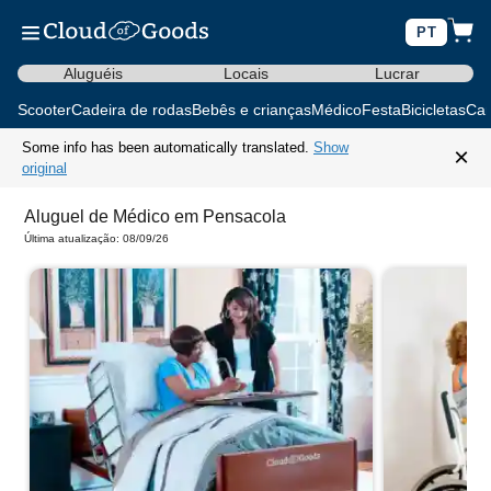
PT
Aluguéis
Locais
Lucrar
Scooter
Cadeira de rodas
Bebês e crianças
Médico
Festa
Bicicletas
Car
Some info has been automatically translated.
Show
×
original
Aluguel de Médico em Pensacola
Última atualização: 08/09/26