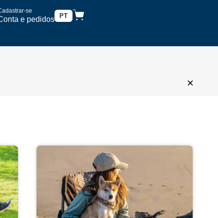
Cadastrar-se
PT
Conta e pedidos
×