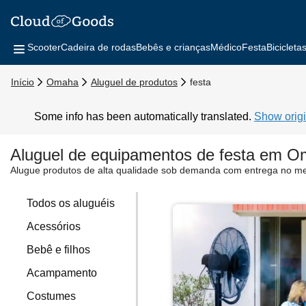
Scooter
Cadeira de rodas
Bebês e crianças
Médico
Festa
Bicicleta
Início
Omaha
Aluguel de produtos
festa
Some info has been automatically translated.
Show origi
Aluguel de equipamentos de festa em 
Alugue produtos de alta qualidade sob demanda com entrega no m
Todos os aluguéis
Acessórios
Bebê e filhos
Acampamento
Costumes