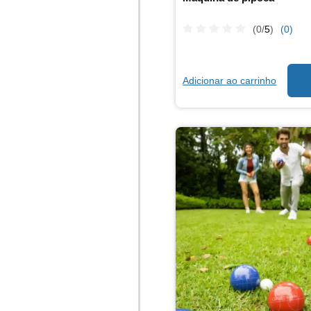
(0/
5
)
(0)
Adicionar ao carrinho