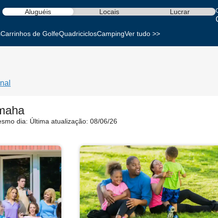
Aluguéis
Locais
Lucrar
s
Carrinhos de Golfe
Quadriciclos
Camping
Ver tudo >>
nal
Omaha
esmo dia:
Última atualização: 08/06/26