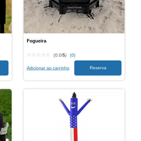
Fogueira
(0.0/
5
)
(0)
Adicionar ao carrinho