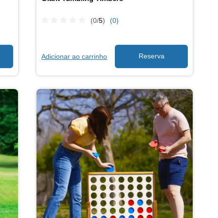
(0/
5
)
(0)
Adicionar ao carrinho