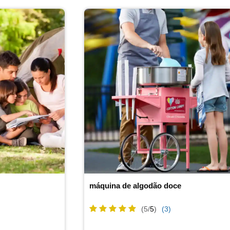
máquina de algodão doce
(5/
5
)
(3)