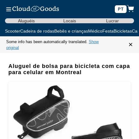
PT
Aluguéis
Locais
Lucrar
Scooter
Cadeira de rodas
Bebês e crianças
Médico
Festa
Bicicletas
Car
Some info has been automatically translated.
Show
×
original
Aluguel de bolsa para bicicleta com capa
para celular em Montreal