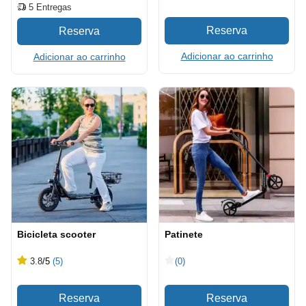
5
Entregas
Adicionar ao carrinho
Adicionar ao carrinho
Bicicleta scooter
Patinete
3.8
/5
(5)
(0)