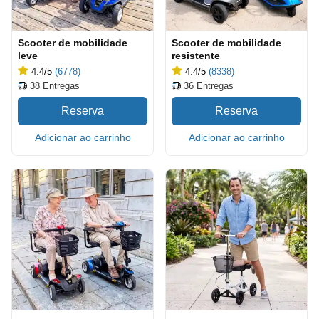
Scooter de mobilidade
Scooter de mobilidade
leve
resistente
4.4
/5
(6778)
4.4
/5
(8338)
38
Entregas
36
Entregas
Adicionar ao carrinho
Adicionar ao carrinho