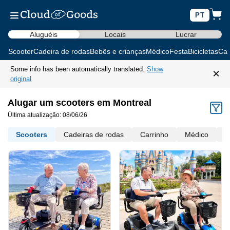
PT
Aluguéis
Locais
Lucrar
Scooter
Cadeira de rodas
Bebês e crianças
Médico
Festa
Bicicletas
Car
Some info has been automatically translated.
Show
×
original
Alugar um scooters em Montreal
Última atualização: 08/06/26
Scooters
Cadeiras de rodas
Carrinho
Médico
M