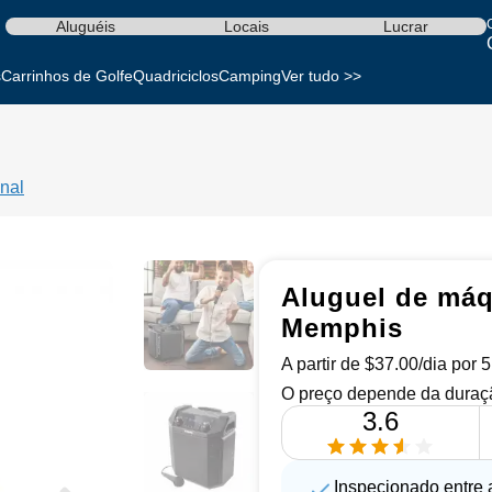
Aluguéis
Locais
Lucrar
s
Carrinhos de Golfe
Quadriciclos
Camping
Ver tudo >>
nal
Aluguel de máq
Memphis
A partir de $37.00/dia por 
O preço depende da duraçã
3.6
Inspecionado entre 