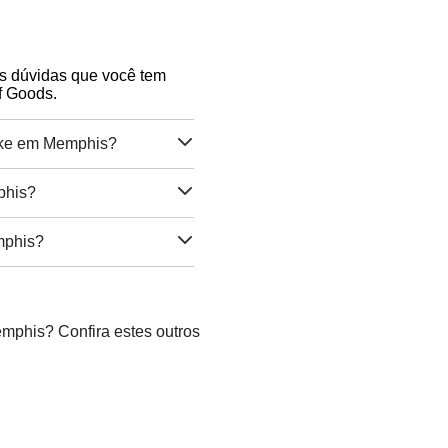
as dúvidas que você tem
f Goods.
oke em Memphis?
phis?
mphis?
mphis? Confira estes outros