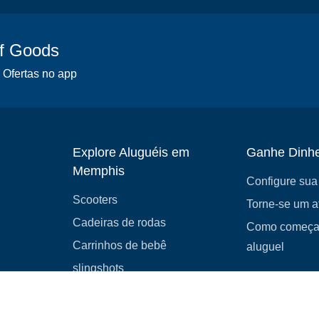
of Goods
 Ofertas no app
Explore Aluguéis em
Ganhe Dinhe
Memphis
Configure sua 
Scooters
Torne-se um af
Cadeiras de rodas
Como começar
Carrinhos de bebê
aluguel
slingshots
Equipamentos médicos
Castelos infláveis