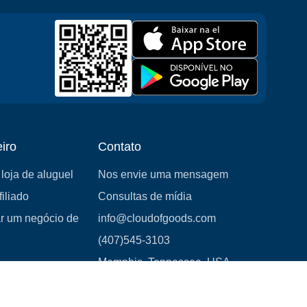
iro
Contato
loja de aluguel
Nos envie uma mensagem
iliado
Consultas de mídia
 um negócio de
info@cloudofgoods.com
(407)545-3103
Memphis, Tennessee, USA