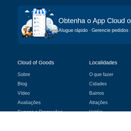
Obtenha o App Cloud 
Alugue rápido · Gerencie pedidos ·
Cloud of Goods
Localidades
Sobre
O que fazer
Blog
Cidades
Vídeo
Bairros
Avaliações
Atrações
Cupons e Promoções
Hotéis
Lista de preços
Experiências
FAQ
Eventos