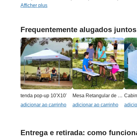
Afficher plus
Frequentemente alugados juntos
tenda pop-up 10'X10'
Mesa Retangular de 1,80m
Cabin
adicionar ao carrinho
adicionar ao carrinho
adici
Entrega e retirada: como funcion