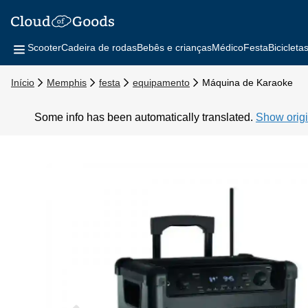
Scooter
Cadeira de rodas
Bebês e crianças
Médico
Festa
Bicicleta
Início
Memphis
festa
equipamento
Máquina de Karaoke
Some info has been automatically translated.
Show origi