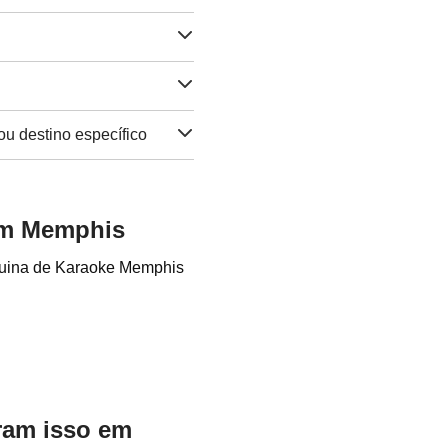
ou destino específico
em Memphis
quina de Karaoke Memphis
aram isso em