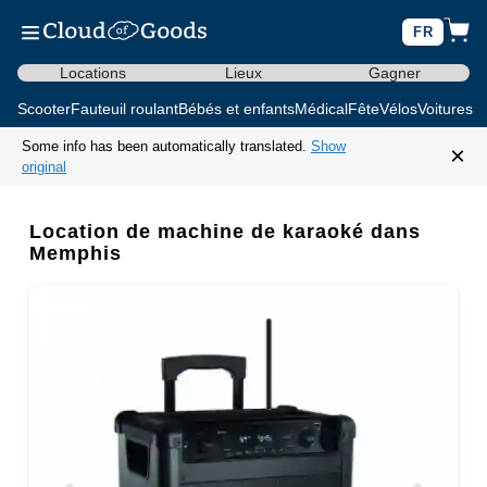
FR
Locations
Lieux
Gagner
Scooter
Fauteuil roulant
Bébés et enfants
Médical
Fête
Vélos
Voitures d
Some info has been automatically translated.
Show
×
original
Location de machine de karaoké dans
Memphis